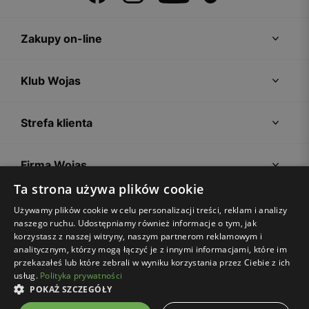
Zakupy on-line
Klub Wojas
Strefa klienta
Firma Wojas
Ta strona używa plików cookie
Porady
Używamy plików cookie w celu personalizacji treści, reklam i analizy
naszego ruchu. Udostępniamy również informacje o tym, jak
korzystasz z naszej witryny, naszym partnerom reklamowym i
analitycznym, którzy mogą łączyć je z innymi informacjami, które im
przekazałeś lub które zebrali w wyniku korzystania przez Ciebie z ich
usług.
Polityka prywatności
POKAŻ SZCZEGÓŁY
Regulamin sklepu
Polityka prywatności
Ustawienia plików cookies