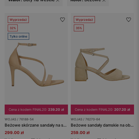
Wyprzedaż
Wyprzedaż
32%
35%
Tylko online
Cena z kodem FINAL20:
239.20 zł
Cena z kodem FINAL20:
207.20 zł
WOJAS / 76188-54
WOJAS / 76270-64
Beżowe skórzane sandały na szpilce
Beżowe sandały damskie na obcasie ze skóry welurowej
299.00 zł
259.00 zł