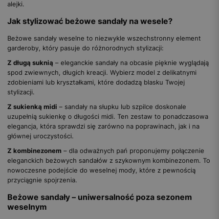
alejki.
Jak stylizować beżowe sandały na wesele?
Beżowe sandały weselne to niezwykle wszechstronny element
garderoby, który pasuje do różnorodnych stylizacji:
Z długą suknią
– eleganckie sandały na obcasie pięknie wyglądają
spod zwiewnych, długich kreacji. Wybierz model z delikatnymi
zdobieniami lub kryształkami, które dodadzą blasku Twojej
stylizacji.
Z sukienką midi
– sandały na słupku lub szpilce doskonale
uzupełnią sukienkę o długości midi. Ten zestaw to ponadczasowa
elegancja, która sprawdzi się zarówno na poprawinach, jak i na
głównej uroczystości.
Z kombinezonem
– dla odważnych pań proponujemy połączenie
eleganckich beżowych sandałów z szykownym kombinezonem. To
nowoczesne podejście do weselnej mody, które z pewnością
przyciągnie spojrzenia.
Beżowe sandały – uniwersalność poza sezonem
weselnym