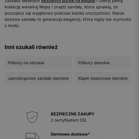
Szukasz idealnych
beżowych butów na wesele
? Odkryj pełną
kolekcję weselną Wojas i znajdź sandały, które sprawią, że
poczujesz się wyjątkowo podczas każdej uroczystości. Nasze
beżowe sandały to gwarancja elegancji, która nigdy nie wychodzi
z mody.
Inni szukali również
Półbuty na obcasie
Półbuty damskie
Jasnobrązowe sandały damskie
Klapki basenowe damskie
BEZPIECZNE ZAKUPY
z certyfikatem SSL
Darmowa dostawa*