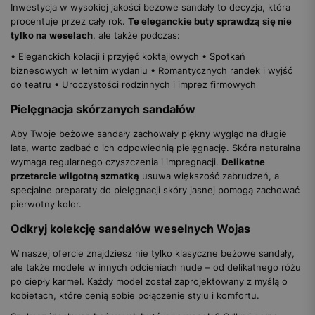
Inwestycja w wysokiej jakości beżowe sandały to decyzja, która
procentuje przez cały rok.
Te eleganckie buty sprawdzą się nie
tylko na weselach
, ale także podczas:
• Eleganckich kolacji i przyjęć koktajlowych • Spotkań
biznesowych w letnim wydaniu • Romantycznych randek i wyjść
do teatru • Uroczystości rodzinnych i imprez firmowych
Pielęgnacja skórzanych sandałów
Aby Twoje beżowe sandały zachowały piękny wygląd na długie
lata, warto zadbać o ich odpowiednią pielęgnację. Skóra naturalna
wymaga regularnego czyszczenia i impregnacji.
Delikatne
przetarcie wilgotną szmatką
usuwa większość zabrudzeń, a
specjalne preparaty do pielęgnacji skóry jasnej pomogą zachować
pierwotny kolor.
Odkryj kolekcję sandałów weselnych Wojas
W naszej ofercie znajdziesz nie tylko klasyczne beżowe sandały,
ale także modele w innych odcieniach nude – od delikatnego różu
po ciepły karmel. Każdy model został zaprojektowany z myślą o
kobietach, które cenią sobie połączenie stylu i komfortu.