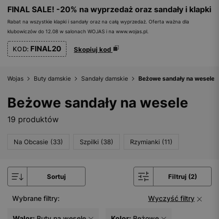
FINAL SALE! -20% na wyprzedaż oraz sandały i klapki
Rabat na wszystkie klapki i sandały oraz na całą wyprzedaż. Oferta ważna dla
klubowiczów do 12.08 w salonach WOJAS i na www.wojas.pl.
FINAL20
KOD:
Skopiuj kod
Wojas
Buty damskie
Sandały damskie
Beżowe sandały na wesele
Beżowe sandały na wesele
19 produktów
Na Obcasie (33)
Szpilki (38)
Rzymianki (11)
Sortuj
Filtruj (2)
Wybrane filtry:
Wyczyść filtry
Walor:
Buty na wesele
Kolor:
Beżowe