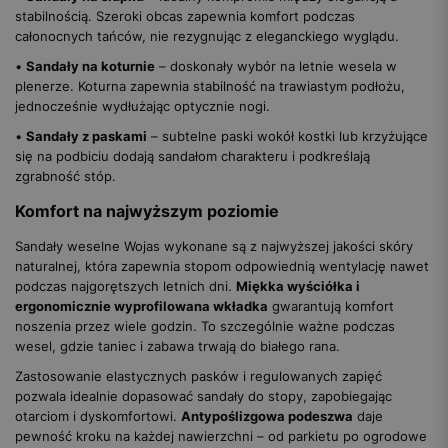
stabilnością. Szeroki obcas zapewnia komfort podczas
całonocnych tańców, nie rezygnując z eleganckiego wyglądu.
•
Sandały na koturnie
– doskonały wybór na letnie wesela w
plenerze. Koturna zapewnia stabilność na trawiastym podłożu,
jednocześnie wydłużając optycznie nogi.
•
Sandały z paskami
– subtelne paski wokół kostki lub krzyżujące
się na podbiciu dodają sandałom charakteru i podkreślają
zgrabność stóp.
Komfort na najwyższym poziomie
Sandały weselne Wojas wykonane są z najwyższej jakości skóry
naturalnej, która zapewnia stopom odpowiednią wentylację nawet
podczas najgorętszych letnich dni.
Miękka wyściółka i
ergonomicznie wyprofilowana wkładka
gwarantują komfort
noszenia przez wiele godzin. To szczególnie ważne podczas
wesel, gdzie taniec i zabawa trwają do białego rana.
Zastosowanie elastycznych pasków i regulowanych zapięć
pozwala idealnie dopasować sandały do stopy, zapobiegając
otarciom i dyskomfortowi.
Antypoślizgowa podeszwa
daje
pewność kroku na każdej nawierzchni – od parkietu po ogrodowe