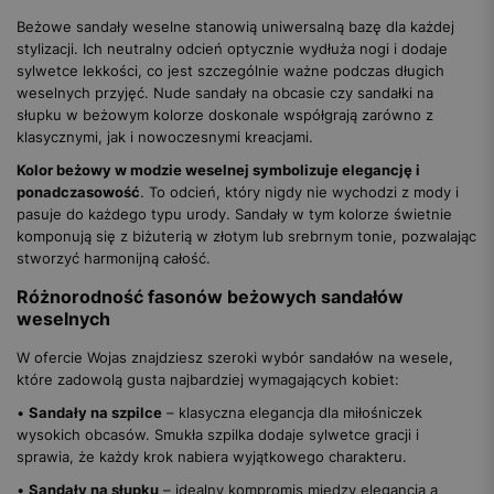
Beżowe sandały weselne stanowią uniwersalną bazę dla każdej
stylizacji. Ich neutralny odcień optycznie wydłuża nogi i dodaje
sylwetce lekkości, co jest szczególnie ważne podczas długich
weselnych przyjęć. Nude sandały na obcasie czy sandałki na
słupku w beżowym kolorze doskonale współgrają zarówno z
klasycznymi, jak i nowoczesnymi kreacjami.
Kolor beżowy w modzie weselnej symbolizuje elegancję i
ponadczasowość
. To odcień, który nigdy nie wychodzi z mody i
pasuje do każdego typu urody. Sandały w tym kolorze świetnie
komponują się z biżuterią w złotym lub srebrnym tonie, pozwalając
stworzyć harmonijną całość.
Różnorodność fasonów beżowych sandałów
weselnych
W ofercie Wojas znajdziesz szeroki wybór sandałów na wesele,
które zadowolą gusta najbardziej wymagających kobiet:
•
Sandały na szpilce
– klasyczna elegancja dla miłośniczek
wysokich obcasów. Smukła szpilka dodaje sylwetce gracji i
sprawia, że każdy krok nabiera wyjątkowego charakteru.
•
Sandały na słupku
– idealny kompromis między elegancją a