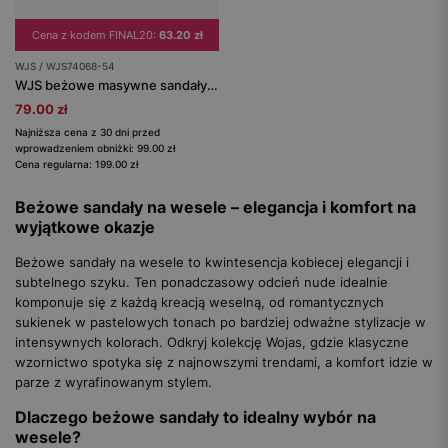
Cena z kodem FINAL20:
63.20 zł
WJS / WJS74068-54
WJS beżowe masywne sandały damskie na wysokim obcasie
79.00 zł
Najniższa cena z 30 dni przed
wprowadzeniem obniżki: 99.00 zł
Cena regularna: 199.00 zł
Beżowe sandały na wesele – elegancja i komfort na
wyjątkowe okazje
Beżowe sandały na wesele to kwintesencja kobiecej elegancji i
subtelnego szyku. Ten ponadczasowy odcień nude idealnie
komponuje się z każdą kreacją weselną, od romantycznych
sukienek w pastelowych tonach po bardziej odważne stylizacje w
intensywnych kolorach. Odkryj kolekcję Wojas, gdzie klasyczne
wzornictwo spotyka się z najnowszymi trendami, a komfort idzie w
parze z wyrafinowanym stylem.
Dlaczego beżowe sandały to idealny wybór na
wesele?