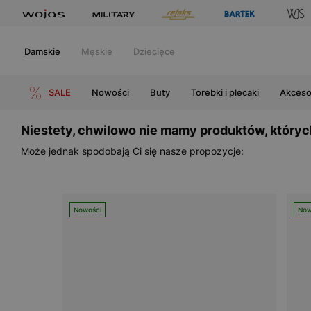
Damskie
Męskie
Dziecięce
SALE
Nowości
Buty
Torebki i plecaki
Akceso
Niestety, chwilowo nie mamy produktów, któryc
Może jednak spodobają Ci się nasze propozycje:
Nowości
Now