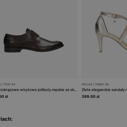
 / 7030-54
WOJAS / 76064-58
Ciemnobrązowe wizytowe półbuty męskie ze skóry licowej
Złote eleganckie sandały 
0 zł
399.00 zł
iach: