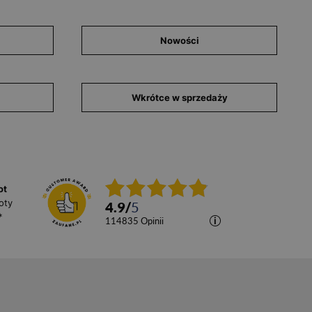
Nowości
Wkrótce w sprzedaży
ot
oty
4.9
/
5
*
114835
opinii