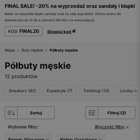
FINAL SALE! -20% na wyprzedaż oraz sandały i klapki
Rabat na wszystkie klapki i sandały oraz na całą wyprzedaż. Oferta ważna dla
klubowiczów do 12.08 w salonach WOJAS i na www.wojas.pl.
FINAL20
KOD:
Skopiuj kod
Wojas
Buty męskie
Półbuty męskie
Półbuty męskie
12 produktów
Sneakers (82)
Espadryle (7)
Trekkingi (13)
Lordsy (4)
Sortuj
Filtruj (2)
Wybrane filtry:
Wyczyść filtry
Sezon:
Wiosenne
Kolor:
Granatowe