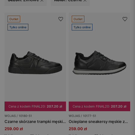
Outlet
Outlet
Tylko online
Tylko online
Cena z kodem FINAL20:
207.20 zł
Cena z kodem FINAL20:
207.20 zł
WOJAS / 10180-51
WOJAS / 10177-51
Czarne skórzane trampki męskie ocieplane futerkiem
Ocieplane sneakersy męskie ze skóry licowej
259.00 zł
259.00 zł