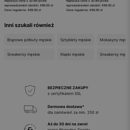
Najniższa cena z 30 dni przed
Najniższa cena z 30 dni przed
wprowadzeniem obniżki: 499.00 zł
wprowadzeniem obniżki: 499.00 zł
Cena regularna: 499.00 zł
Cena regularna: 499.00 zł
Inni szukali również
Brązowe półbuty męskie
Sztyblety męskie
Mokasyny męski
Sneakersy męskie
Klapki męskie
Sneakersy męsk
BEZPIECZNE ZAKUPY
z certyfikatem SSL
Darmowa dostawa*
dla zamówień za min. 250 zł
Aż do 30 dni na zwrot
przez Wygodne Zwroty