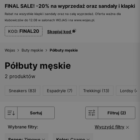
FINAL SALE! -20% na wyprzedaż oraz sandały i klapki
Rabat na wszystkie klapki i sandały oraz na całą wyprzedaż. Oferta ważna dla
klubowiczów do 12.08 w salonach WOJAS i na www.wojas.pl.
FINAL20
KOD:
Skopiuj kod
Wojas
Buty męskie
Półbuty męskie
Półbuty męskie
2 produktów
Sneakers (83)
Espadryle (7)
Trekkingi (13)
Lordsy (4)
Sortuj
Filtruj (2)
Wybrane filtry:
Wyczyść filtry
Sezon:
Zimowe
Kolor:
Czarne