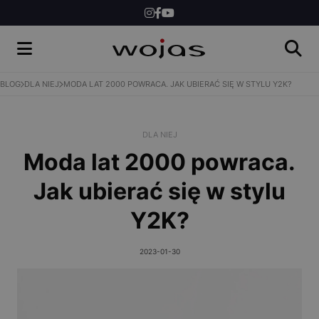
DLA NIEGO
DLA DZIECI
INSPIRACJE
BLOG
DLA NIEJ
MODA LAT 2000 POWRACA. JAK UBIERAĆ SIĘ W STYLU Y2K?
NEWS
DLA NIEJ
KONKURSY
Moda lat 2000 powraca.
SKLEP
Jak ubierać się w stylu
Y2K?
2023-01-30