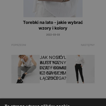
Torebki na lato - jakie wybrać
wzory i kolory
2022-03-03
POPRZEDNI
NASTĘPNY
JAK NOSIĆ
STYL
MINIMALISTYCZNY
BUTY NA
W MODZIE – KOMU
PLATFORMIE
PASUJE I NA CZYM
I Z CZYM JE
ŁĄCZYĆ?
POLEGA?