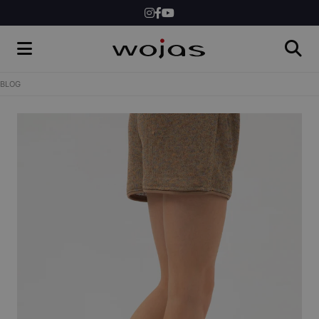
DLA NIEGO
DLA DZIECI
INSPIRACJE
BLOG
NEWS
KONKURSY
SKLEP