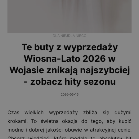
DLA NIEJ
DLA NIEGO
Te buty z wyprzedaży
Wiosna-Lato 2026 w
Wojasie znikają najszybciej
- zobacz hity sezonu
2026-06-16
Czas wielkich wyprzedaży zbliża się dużymi
krokami. To świetna okazja do tego, aby kupić
modne i dobrej jakości obuwie w atrakcyjnej cenie.
Chcesz wiedzieć, które modele to absolutny hit