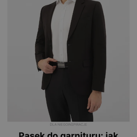
DLA NIEGO
INSPIRACJE
Pasek do garnituru: jak