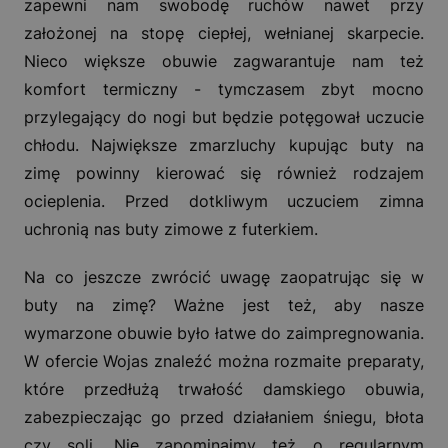
zapewni nam swobodę ruchów nawet przy
założonej na stopę ciepłej, wełnianej skarpecie.
Nieco większe obuwie zagwarantuje nam też
komfort termiczny - tymczasem zbyt mocno
przylegający do nogi but będzie potęgował uczucie
chłodu. Największe zmarzluchy kupując buty na
zimę powinny kierować się również rodzajem
ocieplenia. Przed dotkliwym uczuciem zimna
uchronią nas buty zimowe z futerkiem.
Na co jeszcze zwrócić uwagę zaopatrując się w
buty na zimę? Ważne jest też, aby nasze
wymarzone obuwie było łatwe do zaimpregnowania.
W ofercie Wojas znaleźć można rozmaite preparaty,
które przedłużą trwałość damskiego obuwia,
zabezpieczając go przed działaniem śniegu, błota
czy soli. Nie zapominajmy też o regularnym