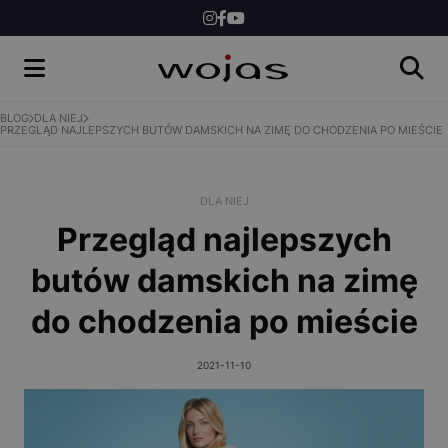
DLA NIEGO
DLA DZIECI
INSPIRACJE
BLOG
DLA NIEJ
PRZEGLĄD NAJLEPSZYCH BUTÓW DAMSKICH NA ZIMĘ DO CHODZENIA PO MIEŚCIE
NEWS
KONKURSY
DLA NIEJ
Przegląd najlepszych
SKLEP
butów damskich na zimę
do chodzenia po mieście
2021-11-10