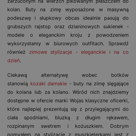
zarzuconym na wierzch pikowanym płaszczem do
kolan. Buty na zimę wyposażone w masywną
podeszwę i słupkowy obcas idealnie pasują do
grubszych rajstop oraz dzianinowych sukienek -
modele o eleganckim kroju z powodzeniem
wykorzystamy w biurowych outfitach. Sprawdź
również
zimowe stylizacje - eleganckie i na co
dzień
.
Ciekawą alternatywę wobec botków
stanowią
kozaki damskie
- buty na zimę sięgające
do kolana lub za kolano. Wśród nich znajdziemy
dostępne w ofercie marki Wojas klasyczne oficerki,
które najlepiej prezentują się z przylegającymi do
ciała spodniami, bluzką z długim rękawem,
rozpinanym swetrem i kożuszkiem. Dobrym
pomysłem na stylizację z muszkieterkami jest z