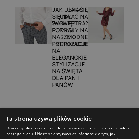
JAK UBRAĆ
JAK SIĘ
SIĘ NA
UBRAĆ NA
WIGILIĘ?
SYLWESTRA?
POZNAJ
POMYSŁY NA
NASZE
MODNE
PROPOZYCJE
STYLIZACJE
NA
ELEGANCKIE
STYLIZACJE
NA ŚWIĘTA
DLA PAŃ I
PANÓW
Ta strona używa plików cookie
Używamy plików cookie w celu personalizacji treści, reklam i analizy
naszego ruchu. Udostępniamy również informacje o tym, jak