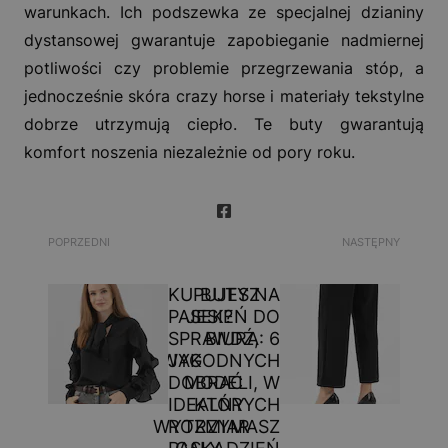
warunkach. Ich podszewka ze specjalnej dzianiny
dystansowej gwarantuje zapobieganie nadmiernej
potliwości czy problemie przegrzewania stóp, a
jednocześnie skóra crazy horse i materiały tekstylne
dobrze utrzymują ciepło. Te buty gwarantują
komfort noszenia niezależnie od pory roku.
POPRZEDNI
NASTĘPNY
KUPUJESZ
BUTY NA
PASEK?
JESIEŃ DO
SPRAWDŹ,
BIURA: 6
WYGODNYCH
JAK
DOBRAĆ
MODELI, W
IDEALNY
KTÓRYCH
WYTRZYMASZ
ROZMIAR