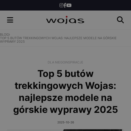
DLA NIEGO
DLA DZIECI
INSPIRACJE
BLOG
TOP 5 BUTÓW TREKKINGOWYCH WOJAS: NAJLEPSZE MODELE NA GÓRSKIE
WYPRAWY 2025
NEWS
KONKURSY
DLA NIEGO
INSPIRACJE
Top 5 butów
SKLEP
trekkingowych Wojas:
najlepsze modele na
górskie wyprawy 2025
2025-10-26