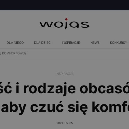
DLA NIEGO
DLA DZIECI
INSPIRACJE
NEWS
KONKURSY
SIĘ KOMFORTOWO?
INSPIRACJE
 i rodzaje obcasó
 aby czuć się kom
2021-05-05