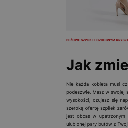
BEŻOWE SZPILKI Z OZDOBNYM KRYSZ
Jak zmi
Nie każda kobieta musi czu
podeszwie. Masz w swojej sz
wysokości, czujesz się na
szeroką ofertę szpilek zar
jest obcas w upatrzonym 
ulubionej pary butów z Twoje