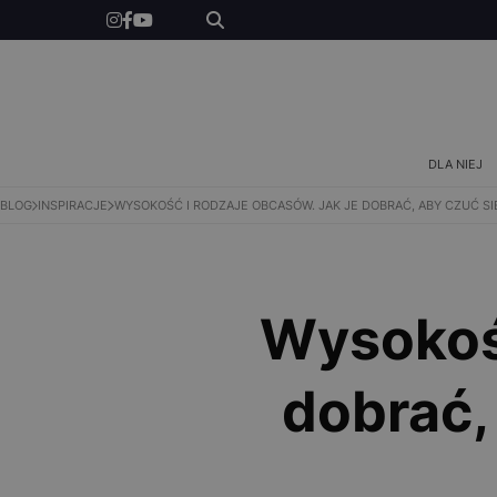
DLA NIEGO
DLA DZIECI
INSPIRACJE
DLA NIEJ
BLOG
INSPIRACJE
WYSOKOŚĆ I RODZAJE OBCASÓW. JAK JE DOBRAĆ, ABY CZUĆ 
NEWS
KONKURSY
Wysokość
SKLEP
dobrać,