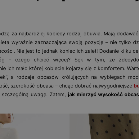
dzą za najbardziej kobiecy rodzaj obuwia. Mają dodawać p
bieta wyraźnie zaznaczająca swoją pozycję – nie tylko dz
ecości. Nie jest to jednak koniec ich zalet! Dodanie kilku 
nóg – czego chcieć więcej? Sęk w tym, że zdecyd
ie ich mało której kobiecie kojarzy się z komfortem. Warto
jek”, a rodzaje obcasów królujących na wybiegach mod
ość, szerokość obcasa – chcąc dobrać najwygodniejsze
bu
ć szczególną uwagę. Zatem,
jak mierzyć wysokość obcas