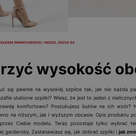
TAŁKIEM SWAROVSKIEGO / MODEL 35054-54
erzyć wysokość o
ć się pewnie na wysokiej szpilce tak, jak nie każda pan
afie ulubione szpilki? Wiesz, że jest to jeden z nieliczn
prawdę komfortowo? Poszukujesz butów na ich wzór? N
ówno na niższym, jak i wyższym obcasie. Opis produktu po
przez Ciebie modelu. Teraz pozostaje tylko wybrać t
j garderoby. Zastanawiasz się, jak dobrać szpilki i
jak zm