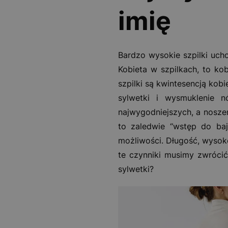
imię
Bardzo wysokie szpilki ucho
Kobieta w szpilkach, to ko
szpilki są kwintesencją kobi
sylwetki i wysmuklenie 
najwygodniejszych, a noszen
to zaledwie “wstęp do ba
możliwości. Długość, wysok
te czynniki musimy zwróci
sylwetki?