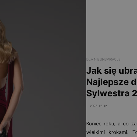
DLA NIEJ
INSPIRACJE
Jak się ubr
Najlepsze d
Sylwestra 
2025-12-12
Koniec roku, a co za
wielkimi krokami. 