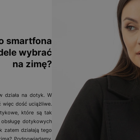
o smartfona
odele wybrać
na zimę?
 działa na dotyk. W
więc dość uciążliwe.
tykowe, które są tak
 obsługę dotykowych
k zatem działają tego
 zimą? Podpowiadamy,