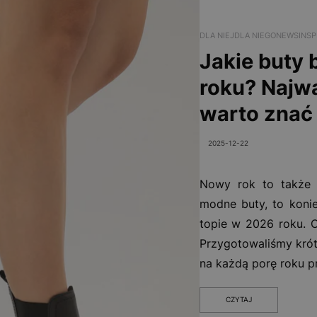
DLA NIEJ
DLA NIEGO
NEWS
INSP
Jakie buty
roku? Najwa
warto znać
2025-12-22
Nowy rok to także 
modne buty, to konie
topie w 2026 roku. 
Przygotowaliśmy krót
na każdą porę roku 
CZYTAJ