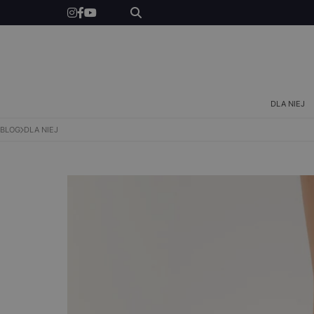
DLA NIEGO
DLA DZIECI
INSPIRACJE
DLA NIEJ
BLOG
DLA NIEJ
NEWS
KONKURSY
SKLEP