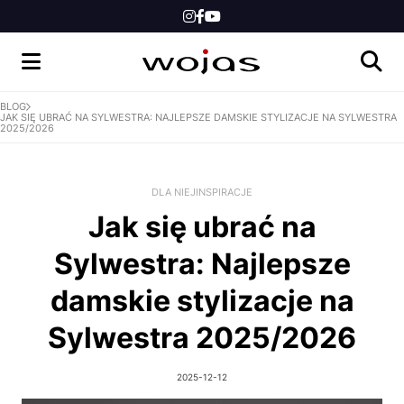
DLA NIEGO
DLA DZIECI
INSPIRACJE
BLOG
JAK SIĘ UBRAĆ NA SYLWESTRA: NAJLEPSZE DAMSKIE STYLIZACJE NA SYLWESTRA
2025/2026
NEWS
KONKURSY
DLA NIEJ
INSPIRACJE
Jak się ubrać na
SKLEP
Sylwestra: Najlepsze
damskie stylizacje na
Sylwestra 2025/2026
2025-12-12