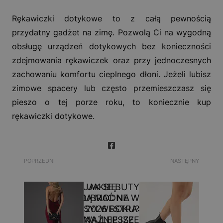
Rękawiczki dotykowe to z całą pewnością
przydatny gadżet na zimę. Pozwolą Ci na wygodną
obsługę urządzeń dotykowych bez konieczności
zdejmowania rękawiczek oraz przy jednoczesnych
zachowaniu komfortu cieplnego dłoni. Jeżeli lubisz
zimowe spacery lub często przemieszczasz się
pieszo o tej porze roku, to koniecznie kup
rękawiczki dotykowe.
POPRZEDNI
NASTĘPNY
JAK SIĘ
JAKIE BUTY
BĘDĄ MODNE W
UBRAĆ NA
SYLWESTRA:
2026 ROKU?
NAJWAŻNIEJSZE
NAJLEPSZE