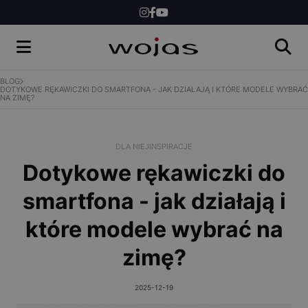
DLA NIEGO
DLA DZIECI
INSPIRACJE
BLOG
DOTYKOWE RĘKAWICZKI DO SMARTFONA - JAK DZIAŁAJĄ I KTÓRE MODELE WYBRAĆ
NA ZIMĘ?
NEWS
KONKURSY
DLA NIEJ
INSPIRACJE
Dotykowe rękawiczki do
SKLEP
smartfona - jak działają i
które modele wybrać na
zimę?
2025-12-19