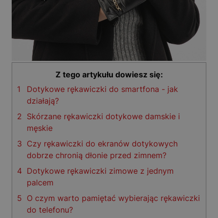
Z tego artykułu dowiesz się:
1
Dotykowe rękawiczki do smartfona - jak
działają?
2
Skórzane rękawiczki dotykowe damskie i
męskie
3
Czy rękawiczki do ekranów dotykowych
dobrze chronią dłonie przed zimnem?
4
Dotykowe rękawiczki zimowe z jednym
palcem
5
O czym warto pamiętać wybierając rękawiczki
do telefonu?