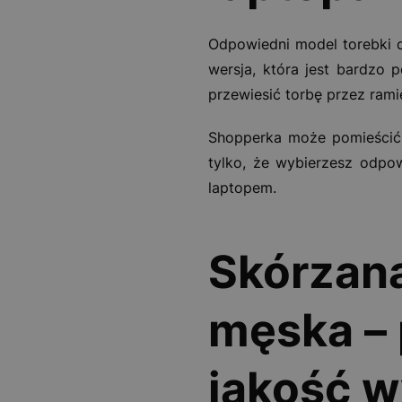
Odpowiedni model torebki d
wersja, która jest bardzo 
przewiesić torbę przez rami
Shopperka może pomieścić n
tylko, że wybierzesz odpo
laptopem.
Skórzana
męska – 
jakość 