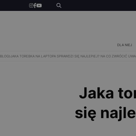
DLA NIEGO
DLA DZIECI
INSPIRACJE
DLA NIEJ
BLOG
JAKA TOREBKA NA LAPTOPA SPRAWDZI SIĘ NAJLEPIEJ? NA CO ZWRÓCIĆ UW
NEWS
KONKURSY
Jaka to
SKLEP
się najl