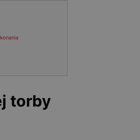
ykonania
j torby