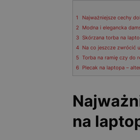
1
Najważniejsze cechy dob
2
Modna i elegancka dams
3
Skórzana torba na lapt
4
Na co jeszcze zwrócić 
5
Torba na ramię czy do rę
6
Plecak na laptopa – alt
Najważni
na lapto