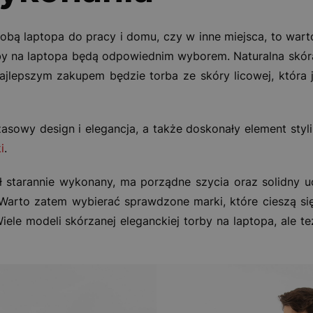
sobą laptopa do pracy i domu, czy w inne miejsca, to warto
by na laptopa będą odpowiednim wyborem. Naturalna skóra
Najlepszym zakupem będzie torba ze skóry licowej, która 
sowy design i elegancja, a także doskonały element styliz
i
.
ł starannie wykonany, ma porządne szycia oraz solidny 
 Warto zatem wybierać sprawdzone marki, które cieszą si
iele modeli skórzanej eleganckiej torby na laptopa, ale te