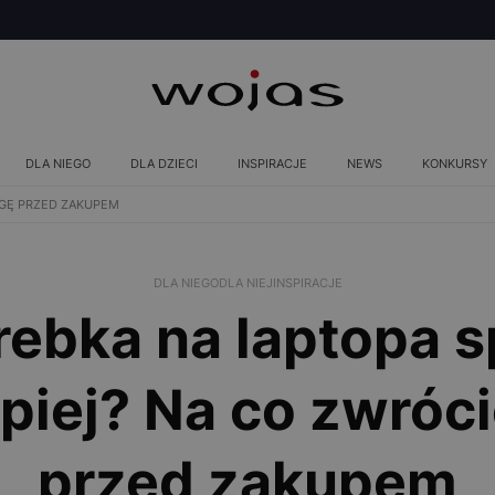
DLA NIEGO
DLA DZIECI
INSPIRACJE
NEWS
KONKURSY
AGĘ PRZED ZAKUPEM
DLA NIEGO
DLA NIEJ
INSPIRACJE
rebka na laptopa 
epiej? Na co zwró
przed zakupem