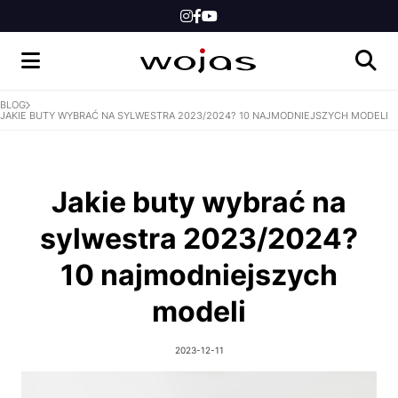
DLA NIEGO
DLA DZIECI
INSPIRACJE
BLOG
JAKIE BUTY WYBRAĆ NA SYLWESTRA 2023/2024? 10 NAJMODNIEJSZYCH MODELI
NEWS
KONKURSY
Jakie buty wybrać na
SKLEP
sylwestra 2023/2024?
10 najmodniejszych
modeli
2023-12-11