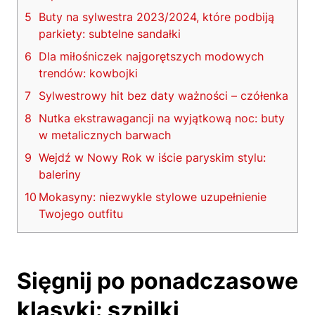
5
Buty na sylwestra 2023/2024, które podbiją
parkiety: subtelne sandałki
6
Dla miłośniczek najgorętszych modowych
trendów: kowbojki
7
Sylwestrowy hit bez daty ważności – czółenka
8
Nutka ekstrawagancji na wyjątkową noc: buty
w metalicznych barwach
9
Wejdź w Nowy Rok w iście paryskim stylu:
baleriny
10
Mokasyny: niezwykle stylowe uzupełnienie
Twojego outfitu
Sięgnij po ponadczasowe
klasyki: szpilki