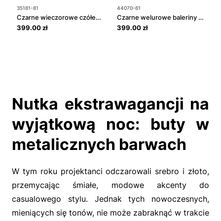
35181-81
44070-61
4
Czarne wieczorowe czółenka z siateczką
Czarne welurowe baleriny na obcasie
399.00 zł
399.00 zł
1
N
w
zł
C
Nutka ekstrawagancji na
wyjątkową noc: buty w
metalicznych barwach
W tym roku projektanci odczarowali srebro i złoto,
przemycając śmiałe, modowe akcenty do
casualowego stylu. Jednak tych nowoczesnych,
mieniących się tonów, nie może zabraknąć w trakcie