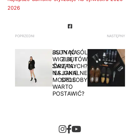
2026
POPRZEDNI
NASTĘPNY
JAK USUNĄĆ SÓL
BUTY NA
WIGILIĘ I
Z BUTÓW
SKÓRZANYCH?
ŚWIĘTA:
PROFESJONALNE
NA JAKIE
MODELE
SPOSOBY
WARTO
POSTAWIĆ?