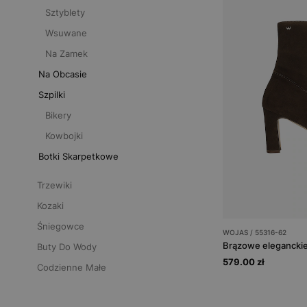
Sztyblety
Wsuwane
Na Zamek
Na Obcasie
Szpilki
Bikery
Kowbojki
Botki Skarpetkowe
Trzewiki
Kozaki
Śniegowce
WOJAS / 55316-62
Brązowe eleganckie
Buty Do Wody
579.00 zł
Codzienne Małe