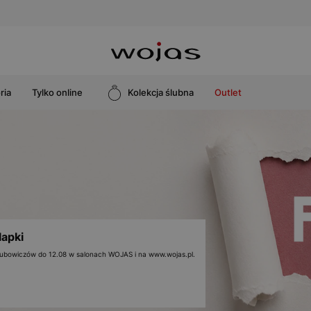
ria
Tylko online
Kolekcja ślubna
Outlet
lapki
 klubowiczów do 12.08 w salonach WOJAS i na www.wojas.pl.