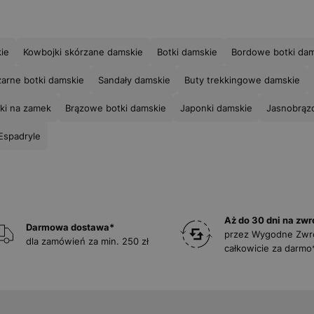
ie
Kowbojki skórzane damskie
Botki damskie
Bordowe botki da
arne botki damskie
Sandały damskie
Buty trekkingowe damskie
ki na zamek
Brązowe botki damskie
Japonki damskie
Jasnobrąz
Espadryle
Aż do 30 dni na zwr
Darmowa dostawa*
przez Wygodne Zwr
dla zamówień za min. 250 zł
całkowicie za darmo