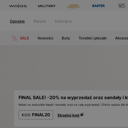
Damskie
Męskie
Dziecięce
SALE
Nowości
Buty
Torebki i plecaki
Akceso
FINAL SALE! -20% na wyprzedaż oraz sandały i k
Rabat na wszystkie klapki i sandały oraz na całą wyprzedaż. Oferta ważna dla
FINAL20
KOD:
Skopiuj kod