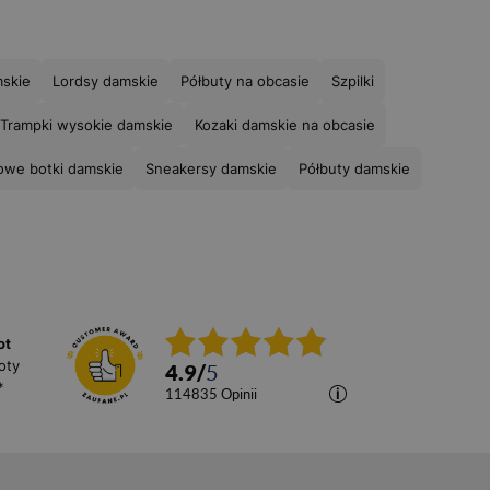
mskie
Lordsy damskie
Półbuty na obcasie
Szpilki
Trampki wysokie damskie
Kozaki damskie na obcasie
owe botki damskie
Sneakersy damskie
Półbuty damskie
ot
oty
4.9
/
5
*
114835
opinii