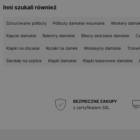
Inni szukali również
Sznurowane półbuty
Półbuty damskie wsuwane
Workery damsk
Kapcie damskie
Baleriny damskie
Bikery skórzane damskie
Cz
Klapki na obcasie
Kozaki na zamek
Mokasyny damskie
Trzewi
Sandały na szpilce
Klapki damskie
Klapki basenowe damskie
BEZPIECZNE ZAKUPY
z certyfikatem SSL