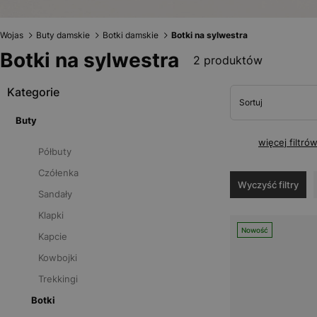
Wojas
Buty damskie
Botki damskie
Botki na sylwestra
Botki na sylwestra
2 produktów
Kategorie
Sortuj
Buty
więcej filtró
Półbuty
Czółenka
Wyczyść filtry
Sandały
Klapki
Nowość
Kapcie
Kowbojki
Trekkingi
Botki