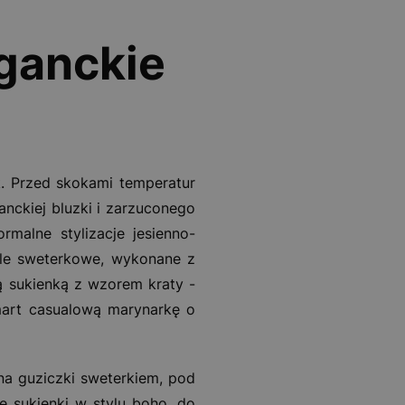
ganckie
 Przed skokami temperatur
nckiej bluzki i zarzuconego
rmalne stylizacje jesienno-
le sweterkowe, wykonane z
 sukienką z wzorem kraty -
mart casualową marynarkę o
a guziczki sweterkiem, pod
 sukienki w stylu boho, do