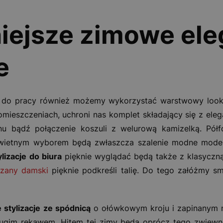
iejsze zimowe ele
e
do pracy również możemy wykorzystać warstwowy look.
ieszczeniach, uchroni nas komplet składający się z elega
u bądź połączenie koszuli z welurową kamizelką. Półfo
 świetnym wyborem będą zwłaszcza szalenie modne mode
lizacje do biura
pięknie wyglądać będą także z klasyczną
rzany damski
pięknie podkreśli talię. Do tego załóżmy s
stylizacje
ze spódnicą
o ołówkowym kroju i zapinanym n
ługim rękawem. Hitem tej zimy będą oprócz tego zwiewne