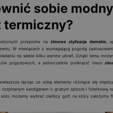
ewnić sobie modny
t termiczny?
awdzonych przepisów na
zimowe stylizacje damskie
, s
rzeniu. W miesiącach z wymagającą pogodą zastosowani
akładaniu na siebie kilku warstw ubrań. Dzięki temu mo
nków pogodowych, a jednocześnie podkręcić nieco
zim
właszcza łącząc ze sobą elementy różniące się między
z rozpinanym kardiganem o grubym splocie i futerkową n
solo, możemy wybrać cieńszy golf, na który założymy f