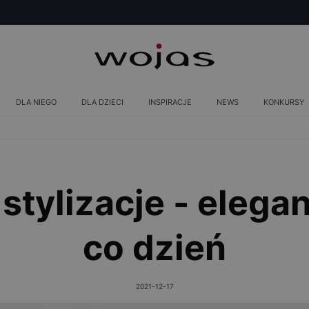
DLA NIEGO
DLA DZIECI
INSPIRACJE
NEWS
KONKURSY
tylizacje - elegan
co dzień
2021-12-17