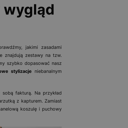
 wygląd
prawdźmy, jakimi zasadami
e znajdują zestawy na tzw.
żemy szybko dopasować nasz
owe stylizacje
niebanalnym
 sobą fakturą. Na przykład
arzutką z kapturem. Zamiast
lanelową koszulę i puchowy