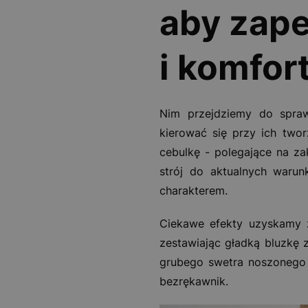
aby zap
i komfor
Nim przejdziemy do spr
kierować się przy ich two
cebulkę - polegające na z
strój do aktualnych waru
charakterem.
Ciekawe efekty uzyskamy z
zestawiając gładką bluzkę 
grubego swetra noszonego 
bezrękawnik.