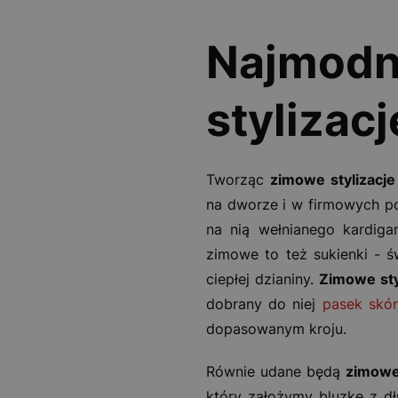
Najmodn
stylizacj
Tworząc
zimowe stylizacje
na dworze i w firmowych pom
na nią wełnianego kardigan
zimowe to też sukienki -
ciepłej dzianiny.
Zimowe sty
dobrany do niej
pasek skó
dopasowanym kroju.
Równie udane będą
zimowe 
który założymy bluzkę z d