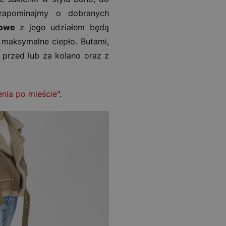
zapominajmy o dobranych
mowe
z jego udziałem będą
aksymalne ciepło. Butami,
 przed lub za kolano oraz z
nia po mieście
".