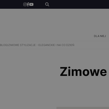
DLA NIEGO
DLA DZIECI
INSPIRACJE
DLA NIEJ
BLOG
ZIMOWE STYLIZACJE - ELEGANCKIE I NA CO DZIEŃ
NEWS
KONKURSY
Zimowe s
SKLEP