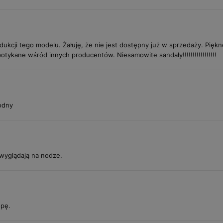
kcji tego modelu. Żałuję, że nie jest dostępny już w sprzedaży. Piękne 
tykane wśród innych producentów. Niesamowite sandały!!!!!!!!!!!!!!!!!
odny
wyglądają na nodze.
opę.