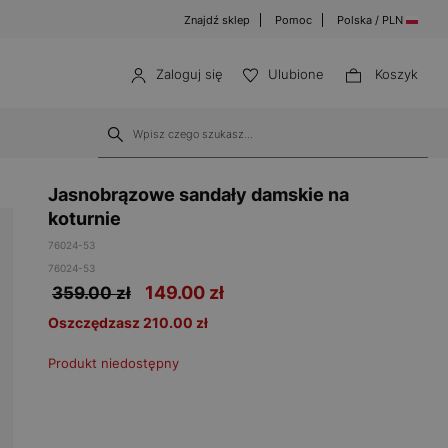
Znajdź sklep
Pomoc
Polska / PLN
Zaloguj się
Ulubione
Koszyk
Jasnobrązowe sandały damskie na
koturnie
76024-53
76024-53
149.00
zł
359.00 zł
Oszczędzasz 210.00 zł
Produkt niedostępny