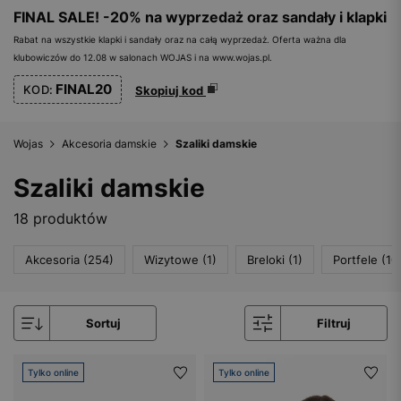
FINAL SALE! -20% na wyprzedaż oraz sandały i klapki
Rabat na wszystkie klapki i sandały oraz na całą wyprzedaż. Oferta ważna dla
klubowiczów do 12.08 w salonach WOJAS i na www.wojas.pl.
FINAL20
KOD:
Skopiuj kod
Wojas
Akcesoria damskie
Szaliki damskie
Szaliki damskie
18 produktów
Akcesoria (254)
Wizytowe (1)
Breloki (1)
Portfele (10
Sortuj
Filtruj
Tylko online
Tylko online