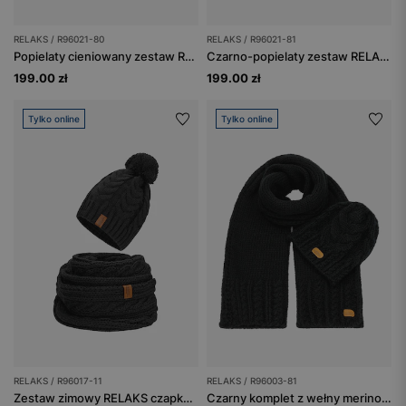
RELAKS / R96021-80
RELAKS / R96021-81
Popielaty cieniowany zestaw RELAKS czapka + komin
Czarno-popielaty zestaw RELAKS czapka z puchatym pomponem i komin
199.00 zł
199.00 zł
Tylko online
Tylko online
RELAKS / R96017-11
RELAKS / R96003-81
Zestaw zimowy RELAKS czapka + komin z domieszką wełny
Czarny komplet z wełny merino - czapka + szalik