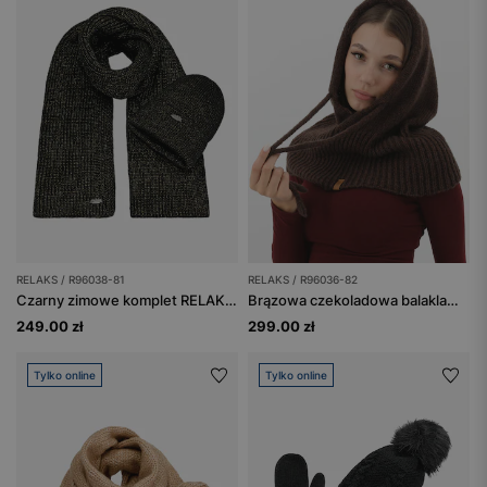
RELAKS / R96038-81
RELAKS / R96036-82
Czarny zimowe komplet RELAKS ze złotą nitką czapka i szalik
Brązowa czekoladowa balaklawa RELAKS z wełny merino i bawełny
249.00 zł
299.00 zł
Tylko online
Tylko online