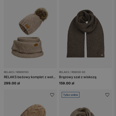
RELAKS / R9600183
RELAKS / R96030-83
RELAKS beżowy komplet z wełny merino czapka z pomponem + komin
Brązowy szal z wiskozą
299.00 zł
159.00 zł
Tylko online