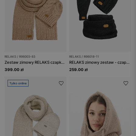
RELAKS / R96003-83
RELAKS / R96018-11
Zestaw zimowy RELAKS czapka + szalik z połączenia wełny jagnięcej i bawełny
RELAKS zimowy zestaw - czapka + komin + rękawiczki w kolorze czarnym
399.00 zł
259.00 zł
Tylko online