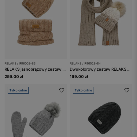
RELAKS / R96002-83
RELAKS / R96028-84
RELAKS jasnobrązowy zestaw z wełną merino - czapka + komin
Dwukolorowy zestaw RELAKS czapka + szalik
259.00 zł
199.00 zł
Tylko online
Tylko online