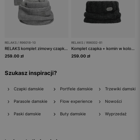
RELAKS / R96018-10
RELAKS / R96002-81
RELAKS komplet zimowy czapka + komin + rękawiczki
Komplet czapka + komin w kolorze czarnym
259.00 zł
259.00 zł
Szukasz inspiracji?
Czapki damskie
Portfele damskie
Trzewiki damskie
Parasole damskie
Flow experience
Nowości
Paski damskie
Buty damskie
Wyprzedaż