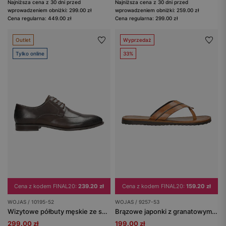
Najniższa cena z 30 dni przed
Najniższa cena z 30 dni przed
wprowadzeniem obniżki: 299.00 zł
wprowadzeniem obniżki: 259.00 zł
Cena regularna: 449.00 zł
Cena regularna: 299.00 zł
Outlet
Wyprzedaż
Tylko online
33%
Cena z kodem FINAL20:
239.20 zł
Cena z kodem FINAL20:
159.20 zł
WOJAS / 10195-52
WOJAS / 9257-53
Wizytowe półbuty męskie ze skóry licowej
Brązowe japonki z granatowym paskiem
299.00 zł
199.00 zł