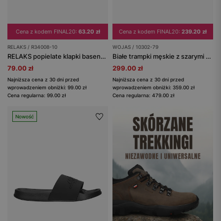
Cena z kodem FINAL20:
63.20 zł
Cena z kodem FINAL20:
239.20 zł
RELAKS / R34008-10
WOJAS / 10302-79
RELAKS popielate klapki basenowe z pianki EVA
Białe trampki męskie z szarymi wstawkami
79.00 zł
299.00 zł
Najniższa cena z 30 dni przed
Najniższa cena z 30 dni przed
wprowadzeniem obniżki: 99.00 zł
wprowadzeniem obniżki: 359.00 zł
Cena regularna: 99.00 zł
Cena regularna: 479.00 zł
Nowość