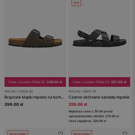
21%
Cena z kodem FINAL20:
239.20 zł
Cena z kodem FINAL20:
207.20 zł
WOJAS / 32020-92
WOJAS / 29017-51
Brązowe klapki męskie na korku ze skóry crazy horse
Czarne skórzane sandały męskie
299.00 zł
259.00 zł
Najniższa cena z 30 dni przed
wprowadzeniem obniżki: 279.00 zł
Cena regularna: 329.00 zł
Wyprzedaż
Wyprzedaż