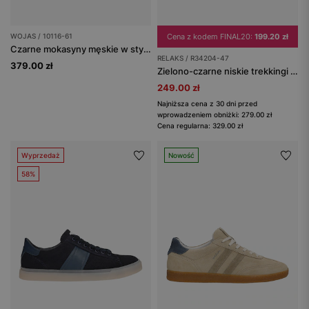
WOJAS / 10116-61
Cena z kodem FINAL20:
199.20 zł
Czarne mokasyny męskie w stylu casual
RELAKS / R34204-47
379.00 zł
Zielono-czarne niskie trekkingi męskie RELAKS z membraną nano-TEX™
249.00 zł
Najniższa cena z 30 dni przed
wprowadzeniem obniżki: 279.00 zł
Cena regularna: 329.00 zł
Wyprzedaż
Nowość
58%