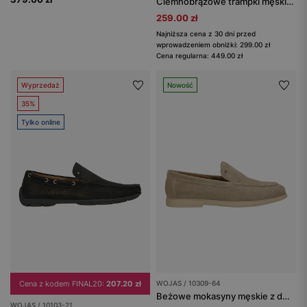
Ciemnobrązowe trampki męskie z łączonych skór
259.00 zł
Najniższa cena z 30 dni przed
wprowadzeniem obniżki: 299.00 zł
Cena regularna: 449.00 zł
Wyprzedaż
Nowość
35%
Tylko online
Cena z kodem FINAL20:
207.20 zł
WOJAS / 10309-64
Beżowe mokasyny męskie z dwoiny
WOJAS / 10103-21