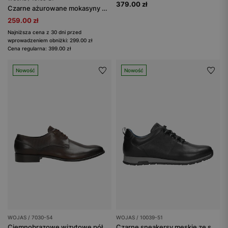
379.00 zł
Czarne ażurowane mokasyny męskie z nubuku
259.00 zł
Najniższa cena z 30 dni przed
wprowadzeniem obniżki: 299.00 zł
Cena regularna: 399.00 zł
Nowość
Nowość
WOJAS / 7030-54
WOJAS / 10039-51
Ciemnobrązowe wizytowe półbuty męskie ze skóry licowej
Czarne sneakersy męskie ze skóry licowej