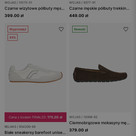
WOJAS / 10175-51
WOJAS / 9377-91
Czarne wizytowe półbuty męskie ze skóry licowej
Czarne męskie półbuty trekkingowe
399.00 zł
449.00 zł
Wyprzedaż
Nowość
45%
Cena z kodem FINAL20:
175.20 zł
WOJAS / 10308-62
Ciemnobrązowe mokasyny męskie z dwoiny
RELAKS / R34209-89
379.00 zł
Białe sneakersy barefoot unisex na płaskiej podeszwie RELAKS