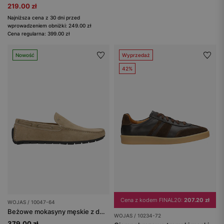
219.00 zł
Najniższa cena z 30 dni przed
wprowadzeniem obniżki: 249.00 zł
Cena regularna: 399.00 zł
Nowość
Wyprzedaż
42%
Cena z kodem FINAL20:
207.20 zł
WOJAS / 10047-64
Beżowe mokasyny męskie z dwoiny welurowej
WOJAS / 10234-72
379.00 zł