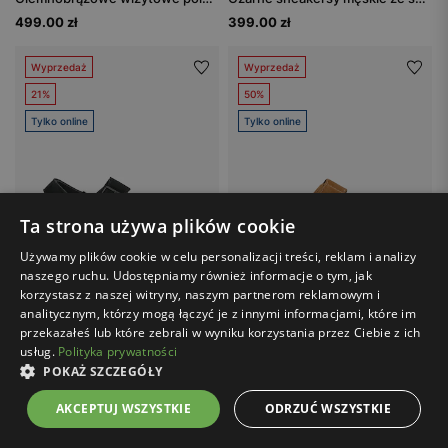
499.00 zł
399.00 zł
Wyprzedaż
Wyprzedaż
21%
50%
Tylko online
Tylko online
Ta strona używa plików cookie
Używamy plików cookie w celu personalizacji treści, reklam i analizy
naszego ruchu. Udostępniamy również informacje o tym, jak
korzystasz z naszej witryny, naszym partnerom reklamowym i
analitycznym, którzy mogą łączyć je z innymi informacjami, które im
przekazałeś lub które zebrali w wyniku korzystania przez Ciebie z ich
usług.
Polityka prywatności
Cena z kodem FINAL20:
207.20 zł
Cena z kodem FINAL20:
119.20 zł
POKAŻ SZCZEGÓŁY
WOJAS / 29020-21
WOJAS / 32024-63
Czarne sandały męskie z linii Comfort
Jasnobrązowe klapki męskie na korku zapinane na rzepy
AKCEPTUJ WSZYSTKIE
ODRZUĆ WSZYSTKIE
259.00 zł
149.00 zł