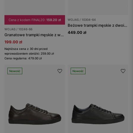
Cena z kodem FINAL20:
159.20 zł
WOJAS / 10304-64
Beżowe trampki męskie z dwoiny welurowej
WOJAS / 10246-66
449.00 zł
Granatowe trampki męskie z wstawką ze skóry licowej
199.00 zł
Najniższa cena z 30 dni przed
wprowadzeniem obniżki: 259.00 zł
Cena regularna: 479.00 zł
Nowość
Nowość