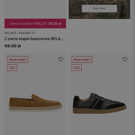
Cena z kodem FINAL20:
79.20 zł
RELAKS / R34008-11
Czarne klapki basenowe RELAKS z matowym wykończeniem
99.00 zł
Wyprzedaż
Wyprzedaż
32%
42%