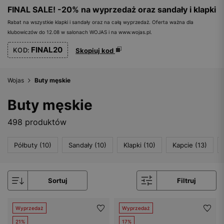
FINAL SALE! -20% na wyprzedaż oraz sandały i klapki
Rabat na wszystkie klapki i sandały oraz na całą wyprzedaż. Oferta ważna dla
klubowiczów do 12.08 w salonach WOJAS i na www.wojas.pl.
FINAL20
KOD:
Skopiuj kod
Wojas
Buty męskie
Buty męskie
498 produktów
Półbuty (10)
Sandały (10)
Klapki (10)
Kapcie (13)
Sortuj
Filtruj
Wyprzedaż
Wyprzedaż
21%
17%