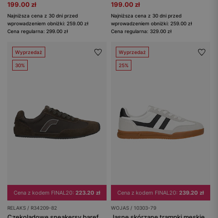
199.00 zł
199.00 zł
Najniższa cena z 30 dni przed
Najniższa cena z 30 dni przed
wprowadzeniem obniżki: 259.00 zł
wprowadzeniem obniżki: 259.00 zł
Cena regularna: 299.00 zł
Cena regularna: 329.00 zł
Wyprzedaż
Wyprzedaż
30%
25%
Cena z kodem FINAL20:
223.20 zł
Cena z kodem FINAL20:
239.20 zł
RELAKS / R34209-82
WOJAS / 10303-79
Czekoladowe sneakersy barefoot na cienkiej podeszwie RELAKS
Jasne skórzane trampki męskie z kontrastowymi wstawkami