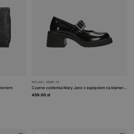
WOJAS / 35091-31
czeniem
Czarne czółenka Mary Jane z zapięciem na klamerkę
459.00 zł