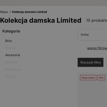
Wojas
Kolekcja damska Limited
Kolekcja damska Limited
15 produk
Kategorie
Sortuj
Buty
Torebki
więcej filtró
Akcesoria
Dodatki
Wyczyść filtry
Pielegnacja
Odzież
Wyprzedaż
50%