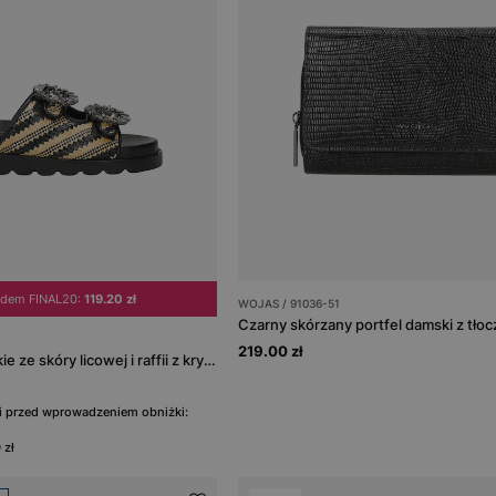
odem FINAL20:
119.20 zł
WOJAS / 91036-51
Czarny skórzany portfel damski z tło
219.00 zł
Czarne klapki damskie ze skóry licowej i raffii z kryształową ozdobą
ni przed wprowadzeniem obniżki:
 zł