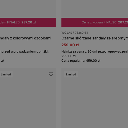
odem FINAL20:
287.20 zł
Cena z kodem FINAL20:
207.20
WOJAS / 76260-51
ndały z kolorowymi ozdobami
Czarne skórzane sandały ze srebrnym
259.00 zł
ni przed wprowadzeniem obniżki:
Najniższa cena z 30 dni przed wprowadzeni
299.00 zł
 zł
Cena regularna: 459.00 zł
Limited
Limited