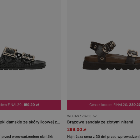
odem FINAL20:
159.20 zł
Cena z kodem FINAL20:
239.20
WOJAS / 76263-52
Czarne ażurowe klapki damskie ze skóry licowej ze złotymi klamrami
Brązowe sandały ze złotymi nitami
299.00 zł
ni przed wprowadzeniem obniżki:
Najniższa cena z 30 dni przed wprowadzeni