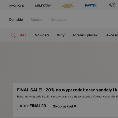
Damskie
Męskie
Dziecięce
SALE
Nowości
Buty
Torebki i plecaki
Akceso
FINAL SALE! -20% na wyprzedaż oraz sandały i k
Rabat na wszystkie klapki i sandały oraz na całą wyprzedaż. Oferta ważna dla
FINAL20
KOD:
Skopiuj kod