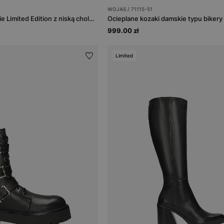
WOJAS / 71115-51
Czarne botki damskie Limited Edition z niską cholewką
999.00 zł
Limited