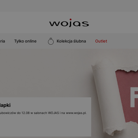
ria
Tylko online
Kolekcja ślubna
Outlet
lapki
 klubowiczów do 12.08 w salonach WOJAS i na www.wojas.pl.