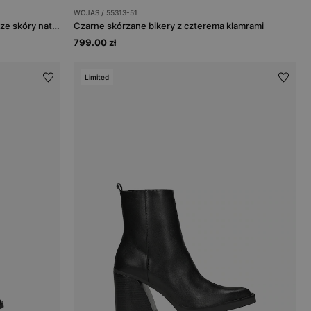
WOJAS / 55313-51
Ocieplane kozaki damskie typu bikery ze skóry naturalnej
Czarne skórzane bikery z czterema klamrami
799.00 zł
Limited