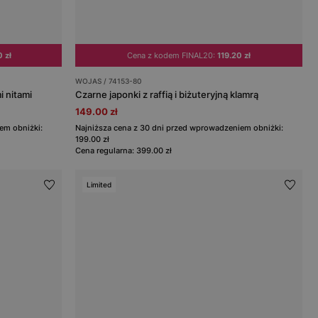
 zł
Cena z kodem FINAL20:
119.20 zł
WOJAS / 74153-80
i nitami
Czarne japonki z raffią i biżuteryjną klamrą
149.00 zł
em obniżki:
Najniższa cena z 30 dni przed wprowadzeniem obniżki:
199.00 zł
Cena regularna: 399.00 zł
Limited