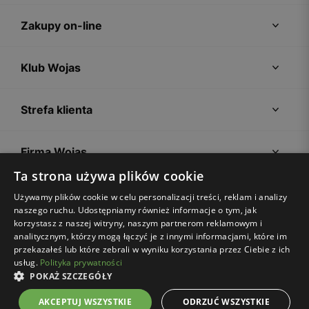
Zakupy on-line
Klub Wojas
Strefa klienta
Firma Wojas
Ta strona używa plików cookie
Porady
Używamy plików cookie w celu personalizacji treści, reklam i analizy
naszego ruchu. Udostępniamy również informacje o tym, jak
korzystasz z naszej witryny, naszym partnerom reklamowym i
analitycznym, którzy mogą łączyć je z innymi informacjami, które im
przekazałeś lub które zebrali w wyniku korzystania przez Ciebie z ich
usług.
Polityka prywatności
POKAŻ SZCZEGÓŁY
Regulamin sklepu
Polityka prywatności
Ustawienia plików cookies
AKCEPTUJ WSZYSTKIE
ODRZUĆ WSZYSTKIE