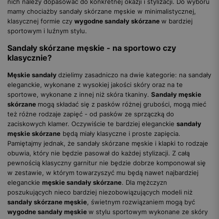
nich należy dopasować do konkretnej okazji i stylizacji. Do wyboru
mamy chociażby sandały skórzane męskie w minimalistycznej,
klasycznej formie czy
wygodne sandały skórzane
w bardziej
sportowym i luźnym stylu.
Sandały skórzane męskie - na sportowo czy
klasycznie?
Męskie sandały
dzielimy zasadniczo na dwie kategorie: na sandały
eleganckie, wykonane z wysokiej jakości skóry oraz na te
sportowe, wykonane z innej niż skóra tkaniny.
Sandały męskie
skórzane
mogą składać się z pasków różnej grubości, mogą mieć
też różne rodzaje zapięć - od pasków ze sprzączką do
zaciskowych klamer. Oczywiście te bardziej eleganckie
sandały
męskie skórzane
będą miały klasyczne i proste zapięcia.
Pamiętajmy jednak, że sandały skórzane męskie i klapki to rodzaje
obuwia, który nie będzie pasował do każdej stylizacji. Z całą
pewnością klasyczny garnitur nie będzie dobrze komponował się
w zestawie, w którym towarzyszyć mu będą nawet najbardziej
eleganckie
męskie sandały skórzane
. Dla mężczyzn
poszukujących nieco bardziej niezobowiązujących modeli niż
sandały skórzane męskie
, świetnym rozwiązaniem mogą być
wygodne sandały męskie
w stylu sportowym wykonane ze skóry