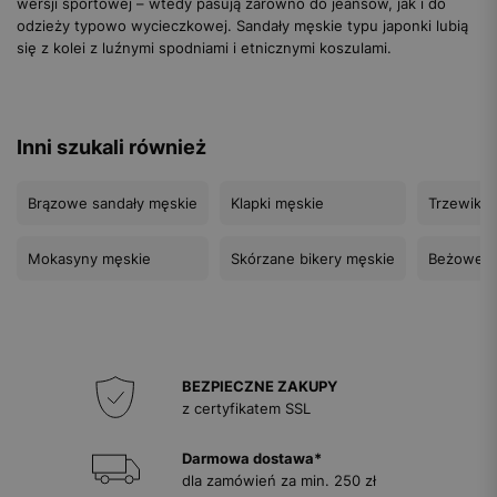
wersji sportowej – wtedy pasują zarówno do jeansów, jak i do
odzieży typowo wycieczkowej. Sandały męskie typu japonki lubią
się z kolei z luźnymi spodniami i etnicznymi koszulami.
Inni szukali również
Brązowe sandały męskie
Klapki męskie
Trzewiki 
Mokasyny męskie
Skórzane bikery męskie
Beżowe s
BEZPIECZNE ZAKUPY
z certyfikatem SSL
Darmowa dostawa*
dla zamówień za min. 250 zł