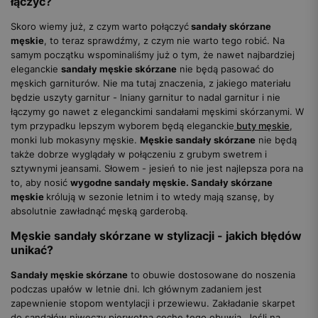
łączyć?
Skoro wiemy już, z czym warto połączyć
sandały skórzane
męskie
, to teraz sprawdźmy, z czym nie warto tego robić. Na
samym początku wspominaliśmy już o tym, że nawet najbardziej
eleganckie
sandały męskie skórzane
nie będą pasować do
męskich garniturów. Nie ma tutaj znaczenia, z jakiego materiału
będzie uszyty garnitur - lniany garnitur to nadal garnitur i nie
łączymy go nawet z eleganckimi sandałami męskimi skórzanymi. W
tym przypadku lepszym wyborem będą eleganckie
buty męskie
,
monki lub mokasyny męskie.
Męskie sandały skórzane
nie będą
także dobrze wyglądały w połączeniu z grubym swetrem i
sztywnymi jeansami. Słowem - jesień to nie jest najlepsza pora na
to, aby nosić
wygodne sandały męskie. Sandały skórzane
męskie
królują w sezonie letnim i to wtedy mają szansę, by
absolutnie zawładnąć męską garderobą.
Męskie sandały skórzane w stylizacji - jakich błędów
unikać?
Sandały męskie skórzane
to obuwie dostosowane do noszenia
podczas upałów w letnie dni. Ich głównym zadaniem jest
zapewnienie stopom wentylacji i przewiewu. Zakładanie skarpet
do sandałów niweczy pierwotną cechę tego obuwia. Jeśli na