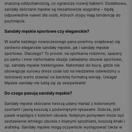
znaczną oddychalnością, co ogranicza rozwój bakterii. Dodatkowo,
sandały skórzane męskie są niesamowicie wygodne – będą
odpowiednie nawet dla osób, których stopy mają tendencję do
puchnięcia.
Sandały męskie sportowe czy eleganckie?
W szafie każdego nowoczesnego pana powinny znajdować się
zarówno eleganckie sandały męskie, jak i sandały męskie
sportowe. Dlaczego? To proste: na spotkania rodzinne, spacery
po parku i inne nieformalne okazje zakładamy obuwie sportowe,
np. sandały męskie trekkingowe. Natomiast do biura, gdzie nie
obowiązuje surowy dress code lub na niedzielne odwiedziny u
teściowej warto stawiać na bardziej formalną wersję. Uwaga!
Męskie sandały nie lubią się ze skarpetkami!
Do czego pasują sandały męskie?
Sandały męskie skórzane tworzą udany mariaż z kolorowymi
szortami i jasną koszulą z podwiniętymi rękawami. Dobrze, jeśli
pasek współgra z kolorem obuwia. Kolejnym pomysłem może być
zestawienie letniego obuwia z lnianymi spodniami, koszulą khaki i
arafatką. Sandały męskie mogą oczywiście występować także w