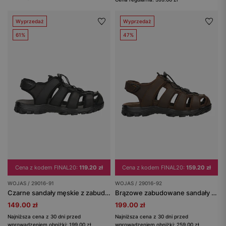
Wyprzedaż
Wyprzedaż
61%
47%
Cena z kodem FINAL20:
119.20 zł
Cena z kodem FINAL20:
159.20 zł
WOJAS / 29016-91
WOJAS / 29016-92
Czarne sandały męskie z zabudowanym przodem
Brązowe zabudowane sandały męskie ze skóry crazy horse
149.00 zł
199.00 zł
Najniższa cena z 30 dni przed
Najniższa cena z 30 dni przed
wprowadzeniem obniżki: 199.00 zł
wprowadzeniem obniżki: 259.00 zł