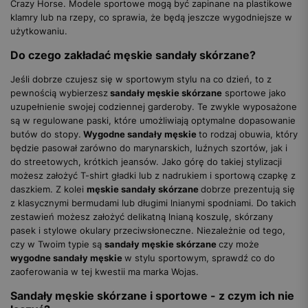
Crazy Horse. Modele sportowe mogą być zapinane na plastikowe
klamry lub na rzepy, co sprawia, że będą jeszcze wygodniejsze w
użytkowaniu.
Do czego zakładać męskie sandały skórzane?
Jeśli dobrze czujesz się w sportowym stylu na co dzień, to z
pewnością wybierzesz
sandały męskie skórzane
sportowe jako
uzupełnienie swojej codziennej garderoby. Te zwykle wyposażone
są w regulowane paski, które umożliwiają optymalne dopasowanie
butów do stopy.
Wygodne sandały męskie
to rodzaj obuwia, który
będzie pasował zarówno do marynarskich, luźnych szortów, jak i
do streetowych, krótkich jeansów. Jako górę do takiej stylizacji
możesz założyć T-shirt gładki lub z nadrukiem i sportową czapkę z
daszkiem. Z kolei
męskie sandały skórzane
dobrze prezentują się
z klasycznymi bermudami lub długimi lnianymi spodniami. Do takich
zestawień możesz założyć delikatną lnianą koszulę, skórzany
pasek i stylowe okulary przeciwsłoneczne. Niezależnie od tego,
czy w Twoim typie są
sandały męskie skórzane
czy może
wygodne sandały męskie
w stylu sportowym, sprawdź co do
zaoferowania w tej kwestii ma marka Wojas.
Sandały męskie skórzane i sportowe - z czym ich nie