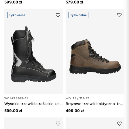
599.00 zł
579.00 zł
Tylko online
Tylko online
WOJAS / 998-41
WOJAS / 312-92
Wysokie trzewiki strażackie ze skóry licowej
Brązowe trzewiki taktyczno–trekkingowe ponad kostkę z membraną Sympatex
599.00 zł
499.00 zł