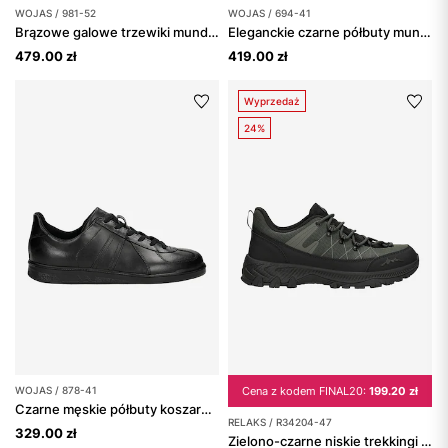
WOJAS / 981-52
WOJAS / 694-41
Brązowe galowe trzewiki mundurowe ze skóry licowej
Eleganckie czarne półbuty mundurowe ze skóry pull up
479.00 zł
419.00 zł
Wyprzedaż
24%
WOJAS / 878-41
Cena z kodem FINAL20:
199.20 zł
Czarne męskie półbuty koszarowe
RELAKS / R34204-47
329.00 zł
Zielono-czarne niskie trekkingi męskie RELAKS z membraną nano-TEX™