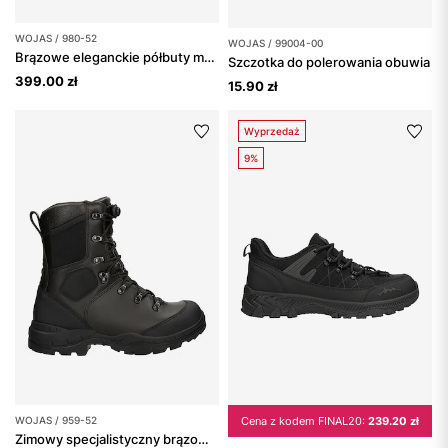
WOJAS / 980-52
WOJAS / 99004-00
Brązowe eleganckie półbuty męskie skórzane
Szczotka do polerowania obuwia
399.00 zł
15.90 zł
Wyprzedaż
9%
WOJAS / 959-52
Cena z kodem FINAL20:
239.20 zł
Zimowy specjalistyczny brązowy trzewiki nad kostkę