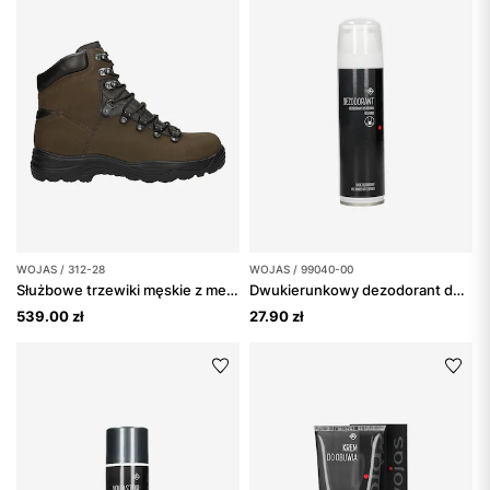
WOJAS / 312-28
WOJAS / 99040-00
Służbowe trzewiki męskie z membraną i antyprzebiciową podpodeszwą
Dwukierunkowy dezodorant do obuwia o zapachu morskiej bryzy
539.00 zł
27.90 zł