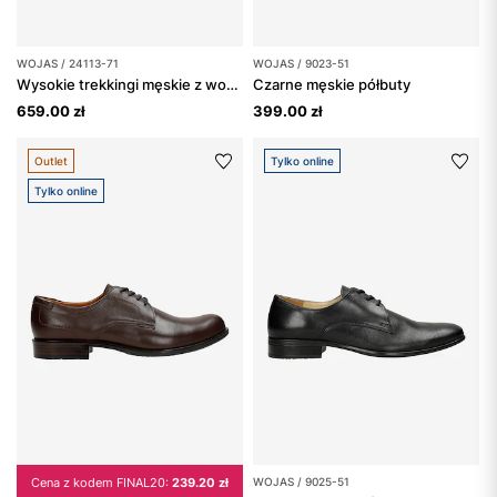
WOJAS / 24113-71
WOJAS / 9023-51
Wysokie trekkingi męskie z wodoodporną membraną
Czarne męskie półbuty
659.00 zł
399.00 zł
Outlet
Tylko online
Tylko online
Cena z kodem FINAL20:
239.20 zł
WOJAS / 9025-51