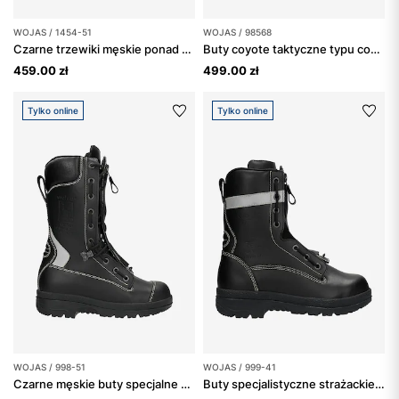
WOJAS / 1454-51
WOJAS / 98568
Czarne trzewiki męskie ponad kostkę ze skóry licowej
Buty coyote taktyczne typu combat z membraną PTFE, odporne na przebicie spodu oraz na przemakanie
459.00 zł
499.00 zł
Tylko online
Tylko online
WOJAS / 998-51
WOJAS / 999-41
Czarne męskie buty specjalne strażackie
Buty specjalistyczne strażackie ze skóry licowej