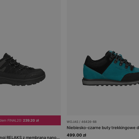
odem FINAL20:
239.20 zł
WOJAS / 46426-88
Niebiesko-czarne buty trekkingowe 
499.00 zł
Czarne niskie trekkingi RELAKS z membraną nano-TEX™