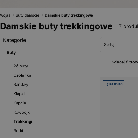
Wojas
Buty damskie
Damskie buty trekkingowe
Damskie buty trekkingowe
7 produ
Kategorie
Sortuj
Buty
więcej filtró
Półbuty
Czółenka
Sandały
Tylko online
Klapki
Kapcie
Kowbojki
Trekkingi
Botki