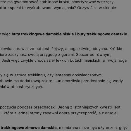
nych: ma gwarantować stabilność kroku, amortyzować wstrząsy,
, które spełni te wyśrubowane wymagania? Oczywiście w sklepie
my więc
buty trekkingowe damskie niskie
i
buty trekkingowe damskie
ewka sprawia, że but jest lżejszy, a noga łatwiej oddycha. Krótkie
piero zaczynasz swoją przygodę z górami. Spacer po równym,
 Jeśli więc zwykle chodzisz w lekkich butach miejskich, a Twoja noga
my się w sztuce trekkingu, czy jesteśmy doświadczonymi
u obuwie ma dodatkową zaletę – uniemożliwia przedostanie się wody
runków atmosferycznych.
czucia podczas przechadzki. Jedną z istotniejszych kwestii jest
, która z jednej strony zapewni dobrą przyczepność, a z drugiej
 trekkingowe zimowe damskie,
membrana może być użyteczna, gdyż