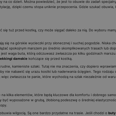
my na co dzień. Można powiedzieć, że jest to obuwie do zadań specjal
tylację, dzięki czemu stopa uniknie przepocenia. Gdzie szukać obuwia
ć się tuż przed kostką, czy może sięgać daleko za nią. Do wyboru ma
 się na górskie wycieczki przy słonecznej i suchej pogodzie. Niska chol
 podążać spokojnym marszem po średnio skomplikowanych trasach lub do
a jest waga buta, którą odczuwasz zwłaszcza po kilku godzinach marszu.
rekkingi damskie
kończące się przed kostką.
rudne, kamieniste szlaki. Tutaj nie ma znaczenia, czy dopiero wprawia
by nie nabawić się urazu kostki lub naderwania ścięgien. Tego rodzaj
 więc zwłaszcza te panie, które wychodzą na szlak niezależnie od wa
na kilka elementów, które będą kluczowe dla komfortu i dobrego samopo
ny być wyposażone w grubą, żłobioną podeszwę o średniej elastyczności
topy.
uwia wilgocią. Są one bardzo przydatne na trasie. Jeśli chodzi o
buty