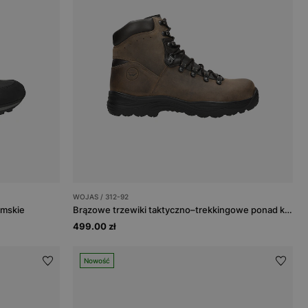
WOJAS / 312-92
amskie
Brązowe trzewiki taktyczno–trekkingowe ponad kostkę z membraną Sympatex
499.00 zł
Nowość