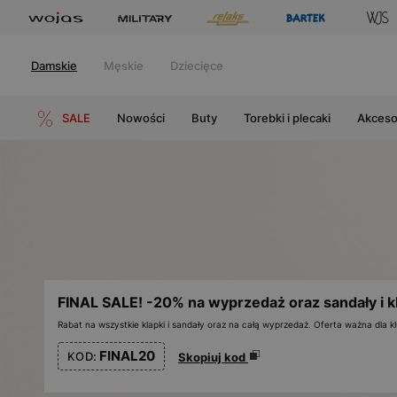
Damskie
Męskie
Dziecięce
SALE
Nowości
Buty
Torebki i plecaki
Akceso
FINAL SALE! -20% na wyprzedaż oraz sandały i k
Rabat na wszystkie klapki i sandały oraz na całą wyprzedaż. Oferta ważna dla
FINAL20
KOD:
Skopiuj kod