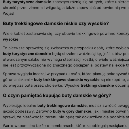
Buty turystyczne damskie
znacząco różnią się od tych, które ubiera
chronić przed zimnem i wilgocią, a także zapewniać odpowiednią wen
Wojas!
Buty trekkingowe damskie niskie czy wysokie?
Wiele kobiet zastanawia się, czy obuwie trekkingowe powinno kończy
wysokie
.
Te pierwsze sprawdzą się zwłaszcza w przypadku osób, które wybierają
buty turystyczne damskie
będą strzałem w dziesiątkę, jeśli lubisz
utwardzanym szlaku nie wymaga stabilizacji kostki, o wiele ważniejsz
nie jest przyzwyczajona do znacznego obciążenia, postaw na lekkie
t
Sprawa wygląda inaczej w przypadku osób, które planują pokonywać t
góromaniakami –
buty trekkingowe damskie wysokie
są niezbędne, a
do wnętrza buta przez cholewkę. Wysokie
trekkingi damskie
docenią
O czym pamiętać kupując buty damskie w góry?
Wybierając idealne
buty trekkingowe damskie,
musisz zwrócić uwagę 
jakość podeszwy. Zarówno
buty w góry damskie
, jak i męskie powin
sprawi, że nierówności terenu nie będą tak dokuczliwe dla podbicia s
Warto wspomnieć także o membranach, które zapobiegają nasiąkaniu ob