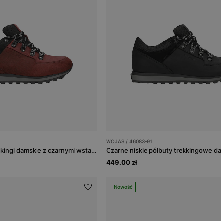
WOJAS / 46083-91
Bordowe niskie trekkingi damskie z czarnymi wstawkami
Czarne niskie półbuty trekkingowe d
449.00 zł
Nowość