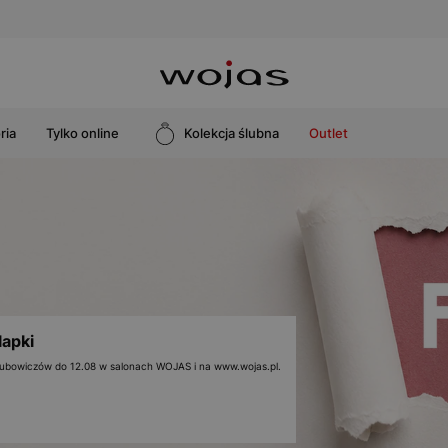
ria
Tylko online
Kolekcja ślubna
Outlet
lapki
 klubowiczów do 12.08 w salonach WOJAS i na www.wojas.pl.