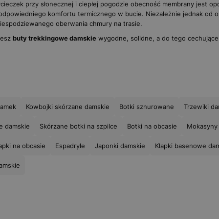
cieczek przy słonecznej i ciepłej pogodzie obecność membrany jest op
 odpowiedniego komfortu termicznego w bucie. Niezależnie jednak od o
niespodziewanego oberwania chmury na trasie.
iesz
buty trekkingowe damskie
wygodne, solidne, a do tego cechujące
zamek
Kowbojki skórzane damskie
Botki sznurowane
Trzewiki d
e damskie
Skórzane botki na szpilce
Botki na obcasie
Mokasyny
apki na obcasie
Espadryle
Japonki damskie
Klapki basenowe da
amskie