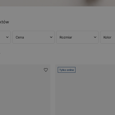
któw
Cena
Rozmiar
Kolor
w
Tylko online