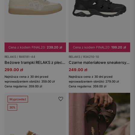
Cena z kodem FINAL20:
239.20 zł
Cena z kodem FINAL20:
199.20 zł
RELAKS / R46181-44
RELAKS / R34210-10
Beżowe trampki RELAKS z plecionego materiału
Czarne materiałowe sneakersy RELAKS z wycięciami
299.00 zł
249.00 zł
Najniższa cena z 30 dni przed
Najniższa cena z 30 dni przed
wprowadzeniem obniżki: 359.00 zł
wprowadzeniem obniżki: 279.00 zł
Cena regularna: 359.00 zł
Cena regularna: 359.00 zł
Wyprzedaż
30%