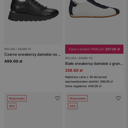
WOJAS / 46289-51
Cena z kodem FINAL20:
207.20 zł
Czarne sneakersy damskie na wysokiej podeszwie
WOJAS / 46390-70
499.00 zł
Białe sneakersy damskie z granatowymi wstawkami
259.00 zł
Najniższa cena z 30 dni przed
wprowadzeniem obniżki: 299.00 zł
Cena regularna: 449.00 zł
Wyprzedaż
Wyprzedaż
35%
42%