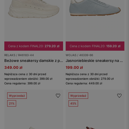
Cena z kodem FINAL20:
279.20 zł
Cena z kodem FINAL20:
159.20 zł
RELAKS / R46183-44
WOJAS / 46339-66
Beżowe sneakersy damskie z plecionego materiału RELAKS
Jasnoniebieskie sneakersy na cienkiej podeszwie
349.00 zł
199.00 zł
Najniższa cena z 30 dni przed
Najniższa cena z 30 dni przed
wprowadzeniem obniżki: 399.00 zł
wprowadzeniem obniżki: 279.00 zł
Cena regularna: 399.00 zł
Cena regularna: 449.00 zł
Wyprzedaż
Wyprzedaż
21%
45%