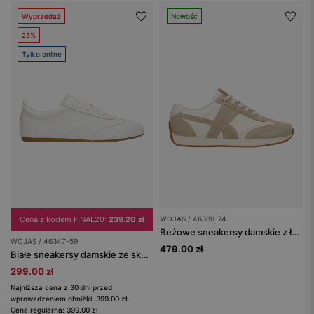
Wyprzedaż
Nowość
25%
Tylko online
Cena z kodem FINAL20:
239.20 zł
WOJAS / 46389-74
Beżowe sneakersy damskie z łączonych skór
WOJAS / 46347-59
479.00 zł
Białe sneakersy damskie ze skóry licowej
299.00 zł
Najniższa cena z 30 dni przed
wprowadzeniem obniżki: 399.00 zł
Cena regularna: 399.00 zł