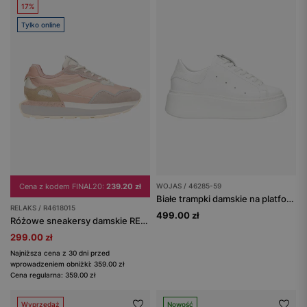
17%
Tylko online
Cena z kodem FINAL20:
239.20 zł
WOJAS / 46285-59
Białe trampki damskie na platformie
RELAKS / R4618015
499.00 zł
Różowe sneakersy damskie RELAKS
299.00 zł
Najniższa cena z 30 dni przed
wprowadzeniem obniżki: 359.00 zł
Cena regularna: 359.00 zł
Wyprzedaż
Nowość