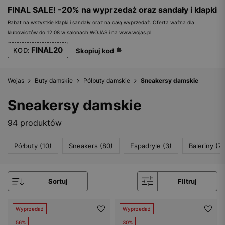
FINAL SALE! -20% na wyprzedaż oraz sandały i klapki
Rabat na wszystkie klapki i sandały oraz na całą wyprzedaż. Oferta ważna dla
klubowiczów do 12.08 w salonach WOJAS i na www.wojas.pl.
FINAL20
KOD:
Skopiuj kod
Wojas
Buty damskie
Półbuty damskie
Sneakersy damskie
Sneakersy damskie
94 produktów
Półbuty (10)
Sneakers (80)
Espadryle (3)
Baleriny (72
Sortuj
Filtruj
Wyprzedaż
Wyprzedaż
56%
30%