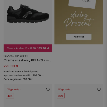
Cena z kodem FINAL20:
183.20 zł
RELAKS / R34202-81
Czarne sneakersy RELAKS z materiału i dwoiny welurowej
229.00 zł
Najniższa cena z 30 dni przed
wprowadzeniem obniżki: 299.00 zł
Cena regularna: 399.00 zł
Wyprzedaż
Wyprzedaż
43%
25%