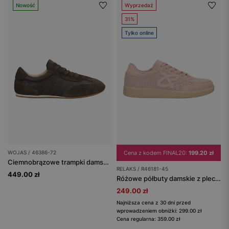
Nowość
Wyprzedaż
31%
Tylko online
WOJAS / 46386-72
Cena z kodem FINAL20:
199.20 zł
Ciemnobrązowe trampki damskie z łączonych skór
RELAKS / R46181-45
449.00 zł
Różowe półbuty damskie z plecionego materiału RELAKS
249.00 zł
Najniższa cena z 30 dni przed
wprowadzeniem obniżki: 299.00 zł
Cena regularna: 359.00 zł