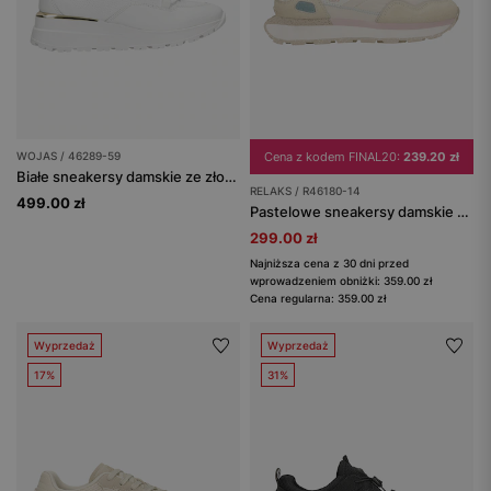
WOJAS / 46289-59
Cena z kodem FINAL20:
239.20 zł
Białe sneakersy damskie ze złotymi elementami
RELAKS / R46180-14
499.00 zł
Pastelowe sneakersy damskie RELAKS na masywnej podeszwie
299.00 zł
Najniższa cena z 30 dni przed
wprowadzeniem obniżki: 359.00 zł
Cena regularna: 359.00 zł
Wyprzedaż
Wyprzedaż
17%
31%