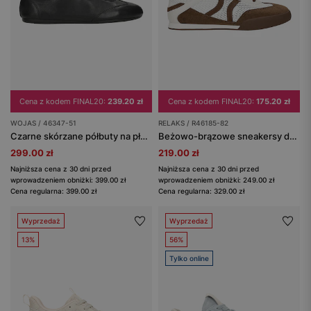
Cena z kodem FINAL20:
239.20 zł
Cena z kodem FINAL20:
175.20 zł
WOJAS / 46347-51
RELAKS / R46185-82
Czarne skórzane półbuty na płaskiej podeszwie
Beżowo-brązowe sneakersy damskie w stylu retro z ażurową cholewką RELAKS
299.00 zł
219.00 zł
Najniższa cena z 30 dni przed
Najniższa cena z 30 dni przed
wprowadzeniem obniżki: 399.00 zł
wprowadzeniem obniżki: 249.00 zł
Cena regularna: 399.00 zł
Cena regularna: 329.00 zł
Wyprzedaż
Wyprzedaż
13%
56%
Tylko online