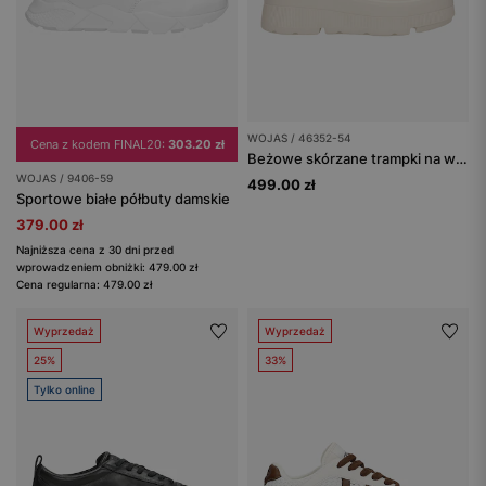
WOJAS / 46352-54
Cena z kodem FINAL20:
303.20 zł
Beżowe skórzane trampki na wysokiej platformie
WOJAS / 9406-59
499.00 zł
Sportowe białe półbuty damskie
379.00 zł
Najniższa cena z 30 dni przed
wprowadzeniem obniżki: 479.00 zł
Cena regularna: 479.00 zł
Wyprzedaż
Wyprzedaż
25%
33%
Tylko online