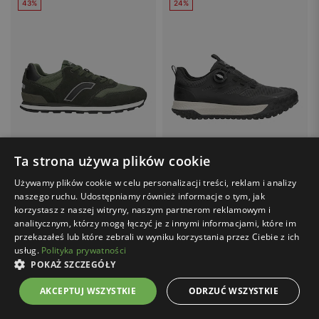
43%
24%
Ta strona używa plików cookie
Używamy plików cookie w celu personalizacji treści, reklam i analizy
Cena z kodem FINAL20:
183.20 zł
Cena z kodem FINAL20:
279.20 zł
naszego ruchu. Udostępniamy również informacje o tym, jak
korzystasz z naszej witryny, naszym partnerom reklamowym i
RELAKS / R34202-87
RELAKS / R10125-11
analitycznym, którzy mogą łączyć je z innymi informacjami, które im
Sneakersy RELAKS w kolorze ciemna zieleń
Czarne sneakersy RELAKS ze sznurowaniem na pokrętło
przekazałeś lub które zebrali w wyniku korzystania przez Ciebie z ich
229.00 zł
349.00 zł
usług.
Polityka prywatności
Najniższa cena z 30 dni przed
Najniższa cena z 30 dni przed
POKAŻ SZCZEGÓŁY
wprowadzeniem obniżki: 279.00 zł
wprowadzeniem obniżki: 399.00 zł
Cena regularna: 399.00 zł
Cena regularna: 459.00 zł
AKCEPTUJ WSZYSTKIE
ODRZUĆ WSZYSTKIE