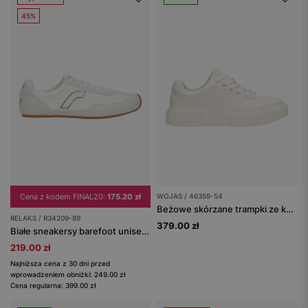
45%
Cena z kodem FINAL20:
175.20 zł
WOJAS / 46359-54
Beżowe skórzane trampki ze karbowaną podeszwą
RELAKS / R34209-89
379.00 zł
Białe sneakersy barefoot unisex na płaskiej podeszwie RELAKS
219.00 zł
Najniższa cena z 30 dni przed
wprowadzeniem obniżki: 249.00 zł
Cena regularna: 399.00 zł