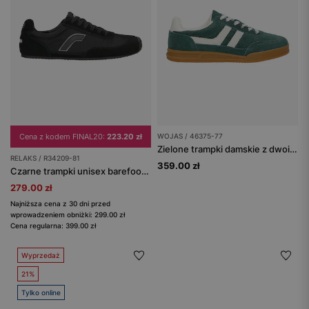
Cena z kodem FINAL20:
223.20 zł
WOJAS / 46375-77
Zielone trampki damskie z dwoiny welurowej
RELAKS / R34209-81
359.00 zł
Czarne trampki unisex barefoot RELAKS
279.00 zł
Najniższa cena z 30 dni przed
wprowadzeniem obniżki: 299.00 zł
Cena regularna: 399.00 zł
Wyprzedaż
21%
Tylko online