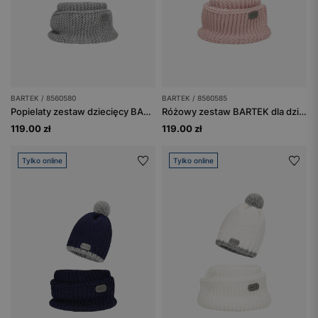
BARTEK / 8560580
BARTEK / 8560585
Popielaty zestaw dziecięcy BARTEK czapka z odblaskowym pomponem + komin 8560580
Różowy zestaw BARTEK dla dziewczynki czapka z odblaskowym pomponem + komin
119.00 zł
119.00 zł
Tylko online
Tylko online