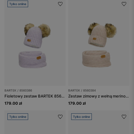
Tylko online
BARTEK / 8560386
BARTEK / 8560384
Fioletowy zestaw BARTEK 85603-86 z wełną merino - czapka z dwoma pomponami i komin
Zestaw zimowy z wełną merino BARTEK 85603-84 beżowa czapka z dwoma pomponami i komin
179.00 zł
179.00 zł
Tylko online
Tylko online