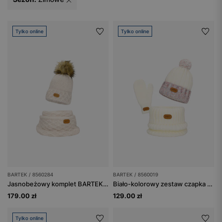
Tylko online
Tylko online
BARTEK / 8560284
BARTEK / 8560019
Jasnobeżowy komplet BARTEK 8560284 czapka + komin z wełną merino
Biało-kolorowy zestaw czapka + komin + rękawiczki BARTEK 85600-19
179.00 zł
129.00 zł
Tylko online