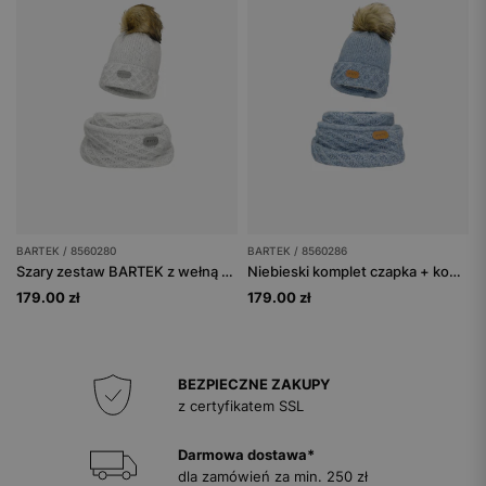
BARTEK / 8560280
BARTEK / 8560286
Szary zestaw BARTEK z wełną merino 85602-80 czapka z puchatym pomponem + komin
Niebieski komplet czapka + komin BARTEK 85602-86 z wełny merino
179.00 zł
179.00 zł
BEZPIECZNE ZAKUPY
z certyfikatem SSL
Darmowa dostawa*
dla zamówień za min. 250 zł