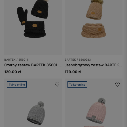
BARTEK / 8560111
BARTEK / 8560283
Czarny zestaw BARTEK 85601-11 z czapką z pomponem, kominem i rękawiczkami
Jasnobrązowy zestaw BARTEK 85602-83 z wełną merino - czapka + komin
129.00 zł
179.00 zł
Tylko online
Tylko online