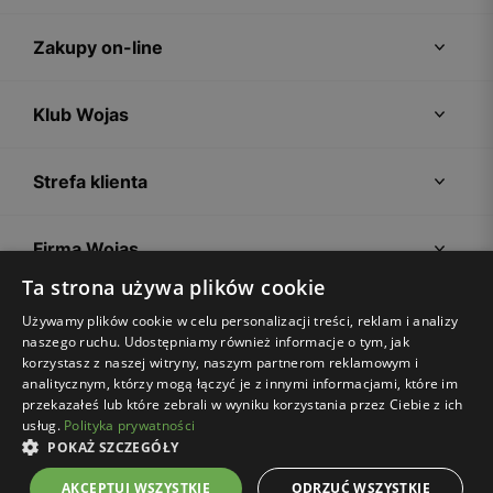
Zakupy on-line
Klub Wojas
Strefa klienta
Firma Wojas
Ta strona używa plików cookie
Porady
Używamy plików cookie w celu personalizacji treści, reklam i analizy
naszego ruchu. Udostępniamy również informacje o tym, jak
korzystasz z naszej witryny, naszym partnerom reklamowym i
analitycznym, którzy mogą łączyć je z innymi informacjami, które im
przekazałeś lub które zebrali w wyniku korzystania przez Ciebie z ich
usług.
Polityka prywatności
POKAŻ SZCZEGÓŁY
Regulamin sklepu
Polityka prywatności
Ustawienia plików cookies
AKCEPTUJ WSZYSTKIE
ODRZUĆ WSZYSTKIE