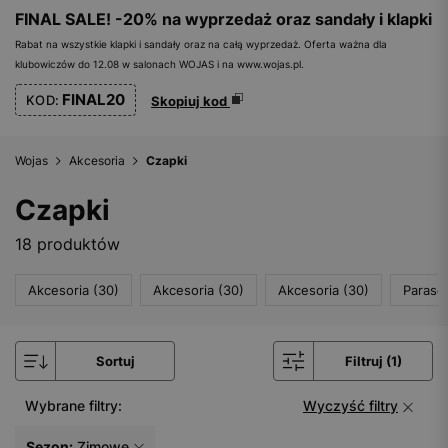
FINAL SALE! -20% na wyprzedaż oraz sandały i klapki
Rabat na wszystkie klapki i sandały oraz na całą wyprzedaż. Oferta ważna dla
klubowiczów do 12.08 w salonach WOJAS i na www.wojas.pl.
FINAL20
KOD:
Skopiuj kod
Wojas
Akcesoria
Czapki
Czapki
18 produktów
Akcesoria (30)
Akcesoria (30)
Akcesoria (30)
Parasol
Sortuj
Filtruj (1)
Wybrane filtry:
Wyczyść filtry
Sezon:
Zimowe