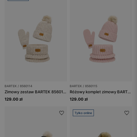
BARTEK / 8560114
BARTEK / 8560115
Zimowy zestaw BARTEK 85601-14 - czapka z pomponem + komin + rękawiczki
Różowy komplet zimowy BARTEK 85601-15 czapka z pomponem + komin + rękawiczki
129.00 zł
129.00 zł
Tylko online