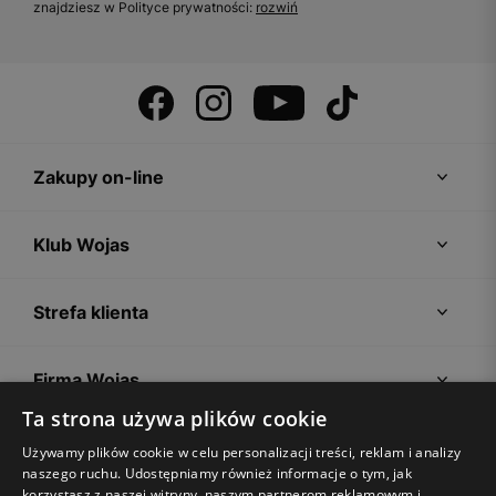
znajdziesz w Polityce prywatności:
rozwiń
Zakupy on-line
Klub Wojas
Strefa klienta
Firma Wojas
Ta strona używa plików cookie
Porady
Używamy plików cookie w celu personalizacji treści, reklam i analizy
naszego ruchu. Udostępniamy również informacje o tym, jak
korzystasz z naszej witryny, naszym partnerom reklamowym i