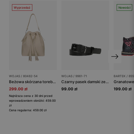
Wyprzedaż
Nowości
WOJAS / 80482-54
WOJAS / 9961-71
BARTEK / 85
Beżowa skórzana torebka worek z frędzlami
Czarny pasek damski ze skóry licowej z ciemną sprzączką
299.00 zł
99.00 zł
199.00 zł
Najniższa cena z 30 dni przed
wprowadzeniem obniżki: 459.00
zł
Cena regularna: 459.00 zł