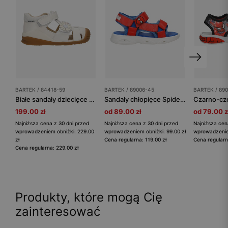
BARTEK / 84418-59
BARTEK / 89006-45
BARTEK / 890
Białe sandały dziecięce z zabudowanym przodem BARTEK 84418-59
Sandały chłopięce Spider-man ze świecącą podeszwą BARTEK 89006-45
199.00 zł
od 89.00 zł
od 79.00 z
Najniższa cena z 30 dni przed
Najniższa cena z 30 dni przed
Najniższa cen
wprowadzeniem obniżki: 229.00
wprowadzeniem obniżki: 99.00 zł
wprowadzeniem
zł
Cena regularna: 119.00 zł
Cena regularn
Cena regularna: 229.00 zł
Produkty, które mogą Cię
zainteresować