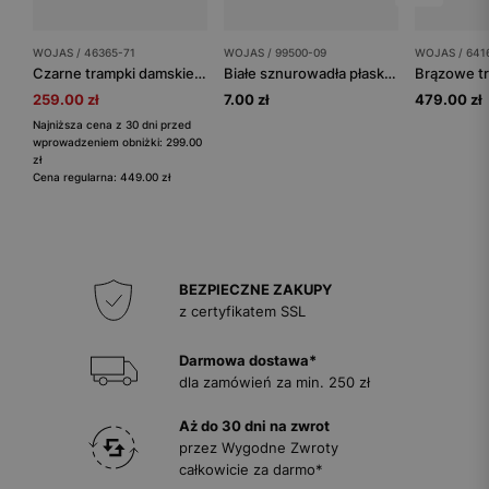
WOJAS / 46365-71
WOJAS / 99500-09
WOJAS / 641
Czarne trampki damskie z łączonych skór zapinane na rzepy
Białe sznurowadła płaskie 100 cm
259.00 zł
7.00 zł
479.00 zł
Najniższa cena z 30 dni przed
wprowadzeniem obniżki: 299.00
zł
Cena regularna: 449.00 zł
BEZPIECZNE ZAKUPY
z certyfikatem SSL
Darmowa dostawa*
dla zamówień za min. 250 zł
Aż do 30 dni na zwrot
przez Wygodne Zwroty
całkowicie za darmo*