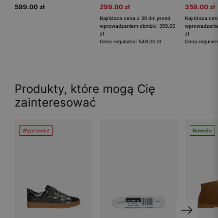
599.00 zł
299.00 zł
359.00 zł
Najniższa cena z 30 dni przed
Najniższa cen
wprowadzeniem obniżki: 359.00
wprowadzenie
zł
zł
Cena regularna: 549.00 zł
Cena regularn
Produkty, które mogą Cię
zainteresować
Wyprzedaż
Nowości