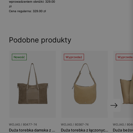
wprowadzeniem obniżki: 329.00
zł
Cena regularna: 329.00 zł
Podobne produkty
Nowość
Wyprzedaż
Wyprzeda
WOJAS / 80477-74
WOJAS / 80367-74
WOJAS / 804
Duża torebka damska z dwoiny welurowej i skóry licowej
Duża torebka z łączonych skór