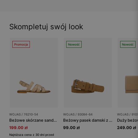
Skompletuj swój look
Promocja
Nowość
Nowość
WOJAS / 76210-54
WOJAS / 93084-64
WOJAS / 910
Beżowe skórzane sandały damskie z krzyżującymi się paskami
Beżowy pasek damski z dwoiny welurowej
199.00 zł
99.00 zł
249.00 zł
Najniższa cena z 30 dni przed