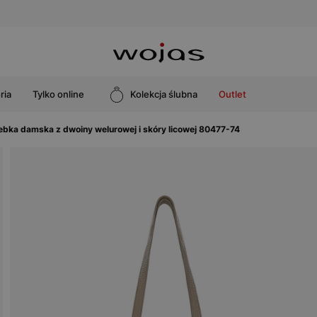
ria
Tylko online
Kolekcja ślubna
Outlet
ebka damska z dwoiny welurowej i skóry licowej 80477-74