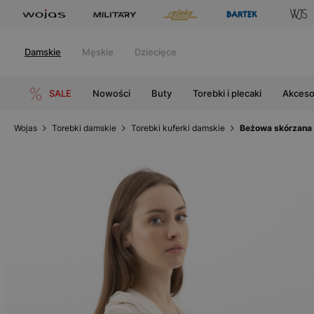
Damskie
Męskie
Dziecięce
SALE
Nowości
Buty
Torebki i plecaki
Akceso
Wojas
Torebki damskie
Torebki kuferki damskie
Beżowa skórzana