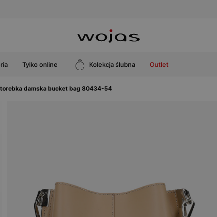
ria
Tylko online
Kolekcja ślubna
Outlet
 torebka damska bucket bag 80434-54