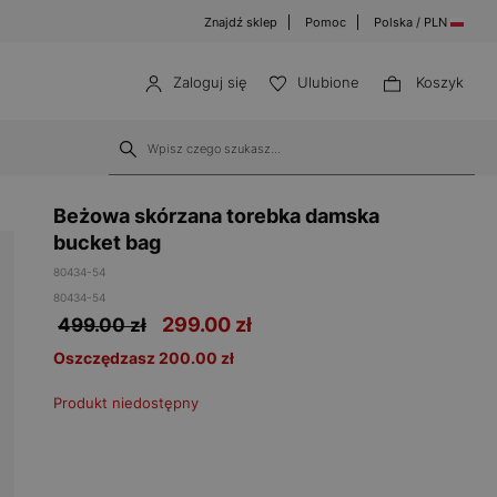
Znajdź sklep
Pomoc
Polska / PLN
Zaloguj się
Ulubione
Koszyk
Beżowa skórzana torebka damska
bucket bag
80434-54
80434-54
299.00
zł
499.00 zł
Oszczędzasz 200.00 zł
Produkt niedostępny