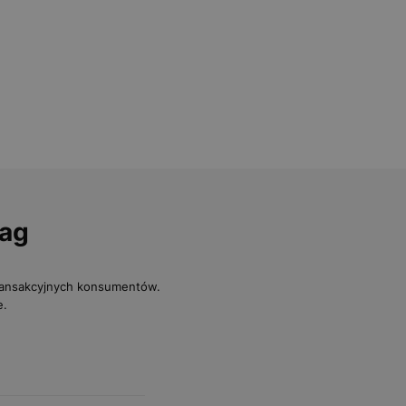
bag
transakcyjnych konsumentów.
e.