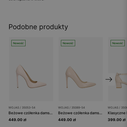
Podobne produkty
Nowość
Nowość
Nowość
WOJAS / 35053-54
WOJAS / 35089-54
WOJAS / 350
Beżowe czółenka damskie na wysokiej szpilce
Beżowe czółenka damskie na wysokiej szpilce
449.00 zł
449.00 zł
399.00 zł