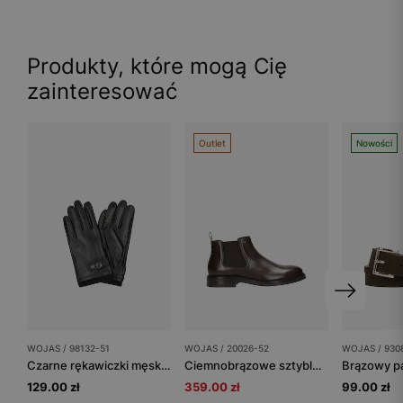
Produkty, które mogą Cię
zainteresować
Outlet
Nowości
WOJAS / 98132-51
WOJAS / 20026-52
WOJAS / 930
Czarne rękawiczki męskie skórzane z regulacją szerokości
Ciemnobrązowe sztyblety męskie ze skóry licowej
129.00 zł
359.00 zł
99.00 zł