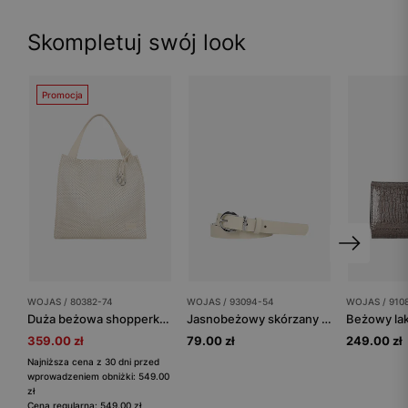
Skompletuj swój look
Promocja
WOJAS / 80382-74
WOJAS / 93094-54
WOJAS / 910
Duża beżowa shopperka ze skóry licowej
Jasnobeżowy skórzany pasek damski ze srebrną klamrą
359.00 zł
79.00 zł
249.00 zł
Najniższa cena z 30 dni przed
wprowadzeniem obniżki: 549.00
zł
Cena regularna: 549.00 zł