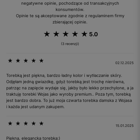
negatywne opinie, pochodzące od transakcyjnych
konsumentów.
Opinie te są akceptowane zgodnie z regulaminem firmy
zbierającej opinie.
5.0
(3 recenzji)
02.12.2025
Torebką jest piękna, bardzo ładny kolor i wytłaczanie skóry.
Odjęłam jedną gwiazdkę, gdyż torebką jest trochę nierówna,
patrząc na zapięcie wydaje się, jakby było lekko przechylone, a ja
traktuję torebki Wojas jako wyroby premium.. Poza tym, torebką
jest bardzo dobra. To już moja czwarta torebka damska z Wojasa
i każda jest udanym zakupem.
15.01.2025
Piękna, elegancka torebka:)