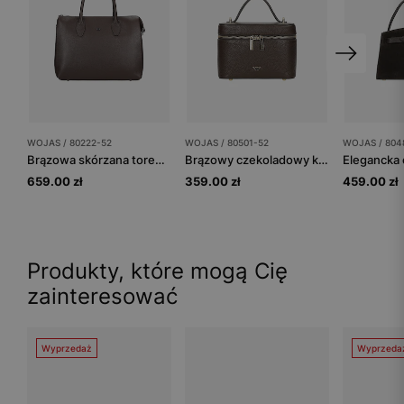
WOJAS / 80222-52
WOJAS / 80501-52
WOJAS / 804
Brązowa skórzana torebka damska typu kuferek
Brązowy czekoladowy kuferek damski ze skóry licowej
659.00 zł
359.00 zł
459.00 zł
Produkty, które mogą Cię
zainteresować
Wyprzedaż
Wyprzeda