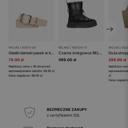
WOJAS / 93073-54
RELAKS / R55124-11
WOJAS / 802
Gładki damski pasek w kolorze beżowym
Czarne śniegowce RELAKS na grubej podeszwie
79.00 zł
599.00 zł
299.00 zł
Najniższa cena z 30 dni przed
Najniższa cen
wprowadzeniem obniżki: 99.00 zł
wprowadzenie
Cena regularna: 99.00 zł
zł
Cena regularn
BEZPIECZNE ZAKUPY
z certyfikatem SSL