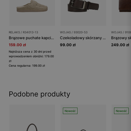
RELAKS / R34013-13
WOJAS / 93020-53
WOJAS / 910
Brązowe puchate kapcie RELAKS
Czekoladowy skórzany pasek damski ze srebrną klamrą
159.00 zł
99.00 zł
249.00 zł
Najniższa cena z 30 dni przed
wprowadzeniem obniżki: 179.00
zł
Cena regularna: 199.00 zł
Podobne produkty
Nowość
Nowość