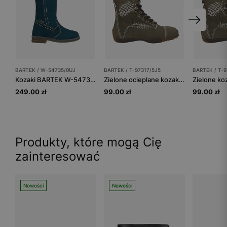
BARTEK / W-54735/0UJ
BARTEK / T-97317/5J5
BARTEK / T-9
Kozaki BARTEK W-54735/0UJ w morskim odcieniu z kożuchem
Zielone ocieplane kozaki BARTEK na brązowej podeszwie T-97317/5J5
249.00 zł
99.00 zł
99.00 zł
Produkty, które mogą Cię
zainteresować
Nowości
Nowości