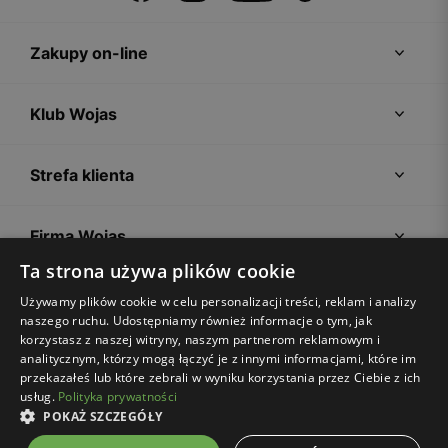
Zakupy on-line
Klub Wojas
Strefa klienta
Firma Wojas
Ta strona używa plików cookie
Porady
Używamy plików cookie w celu personalizacji treści, reklam i analizy
naszego ruchu. Udostępniamy również informacje o tym, jak
korzystasz z naszej witryny, naszym partnerom reklamowym i
analitycznym, którzy mogą łączyć je z innymi informacjami, które im
przekazałeś lub które zebrali w wyniku korzystania przez Ciebie z ich
usług.
Polityka prywatności
POKAŻ SZCZEGÓŁY
Regulamin sklepu
Polityka prywatności
Ustawienia plików cookies