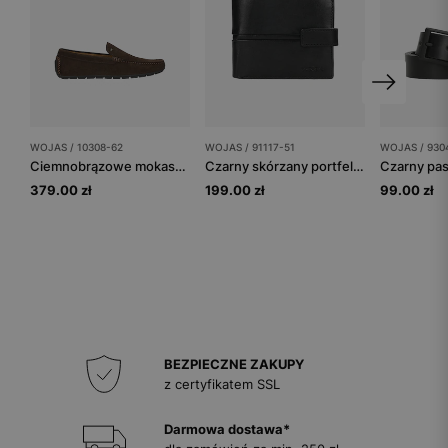
WOJAS / 10308-62
WOJAS / 91117-51
WOJAS / 930
Ciemnobrązowe mokasyny męskie z dwoiny
Czarny skórzany portfel męski z zapięciem na zatrzask
379.00 zł
199.00 zł
99.00 zł
BEZPIECZNE ZAKUPY
z certyfikatem SSL
Darmowa dostawa*