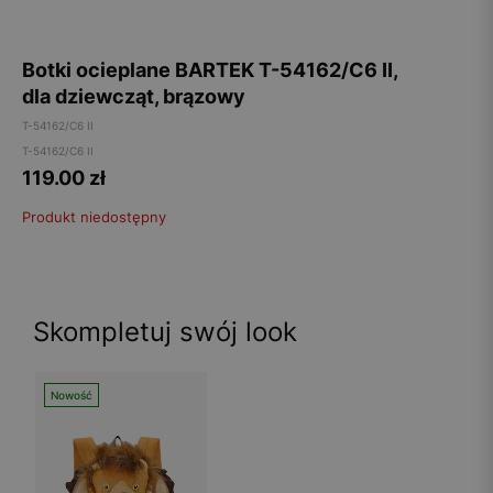
Botki ocieplane BARTEK T-54162/C6 II,
dla dziewcząt, brązowy
T-54162/C6 II
T-54162/C6 II
119.00
zł
Produkt niedostępny
Skompletuj swój look
Nowość