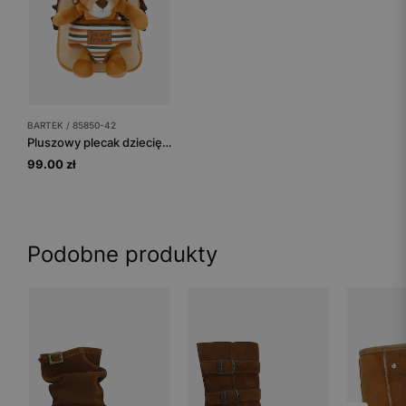
BARTEK / 85850-42
Pluszowy plecak dziecięcy 2w1 z maskotką lwa BARTEK 85850-42
99.00 zł
Podobne produkty