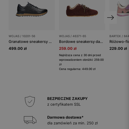
WOJAS / 10201-56
WOJAS / 46371-65
BARTEK / 84
Granatowe sneakersy męskie z tłoczonym logo
Bordowe sneakersy damskie z kożuszkiem
499.00 zł
259.00 zł
229.00 zł
Najniższa cena z 30 dni przed
wprowadzeniem obniżki: 259.00
zł
Cena regularna: 449.00 zł
BEZPIECZNE ZAKUPY
z certyfikatem SSL
Darmowa dostawa*
dla zamówień za min. 250 zł