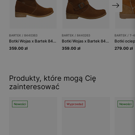
BARTEK / 8440363
BARTEK / 8440263
BARTEK / T-
Botki Wojas x Bartek 8440363, dla dziewcząt, brązowy
Botki Wojas x Bartek 8440263, dla dziewcząt, brązowy
359.00 zł
359.00 zł
279.00 zł
Produkty, które mogą Cię
zainteresować
Nowości
Wyprzedaż
Nowości