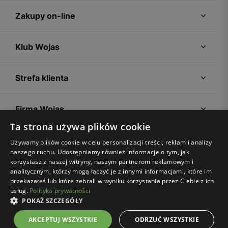
Zakupy on-line
Klub Wojas
Strefa klienta
Firma Wojas
Ta strona używa plików cookie
Porady
Używamy plików cookie w celu personalizacji treści, reklam i analizy
naszego ruchu. Udostępniamy również informacje o tym, jak
korzystasz z naszej witryny, naszym partnerom reklamowym i
analitycznym, którzy mogą łączyć je z innymi informacjami, które im
przekazałeś lub które zebrali w wyniku korzystania przez Ciebie z ich
usług.
Polityka prywatności
POKAŻ SZCZEGÓŁY
Regulamin sklepu
Polityka prywatności
Ustawienia plików cookies
AKCEPTUJ WSZYSTKIE
ODRZUĆ WSZYSTKIE