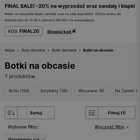
FINAL SALE! -20% na wyprzedaż oraz sandały i klapki
Rabat na wszystkie klapki i sandały oraz na całą wyprzedaż. Oferta ważna dla
klubowiczów do 12.08 w salonach WOJAS i na www.wojas.pl.
FINAL20
KOD:
Skopiuj kod
Wojas
Buty damskie
Botki damskie
Botki na obcasie
Botki na obcasie
7 produktów
Botki (159)
Sztyblety (35)
Wsuwane (6)
Na Zamek (1
Sortuj
Filtruj (1)
Wybrane filtry:
Wyczyść filtry
Ocieplenie:
tak