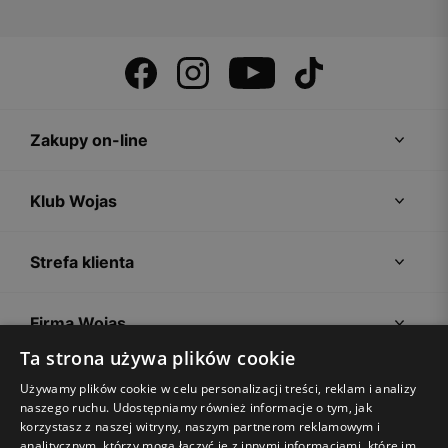
Zakupy on-line
Klub Wojas
Strefa klienta
Firma Wojas
Ta strona używa plików cookie
Porady
Używamy plików cookie w celu personalizacji treści, reklam i analizy
naszego ruchu. Udostępniamy również informacje o tym, jak
korzystasz z naszej witryny, naszym partnerom reklamowym i
analitycznym, którzy mogą łączyć je z innymi informacjami, które im