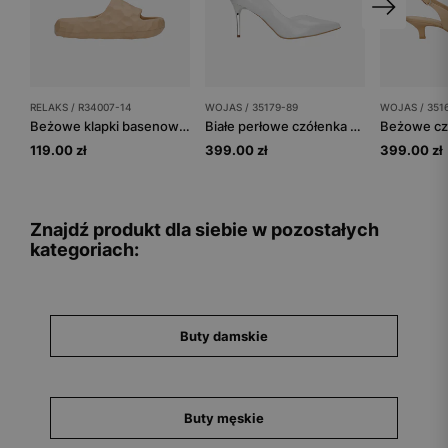
RELAKS / R34007-14
WOJAS / 35179-89
WOJAS / 351
Beżowe klapki basenowe RELAKS
Białe perłowe czółenka damskie na srebrnej szpilce
119.00 zł
399.00 zł
399.00 zł
Znajdź produkt dla siebie w pozostałych
kategoriach:
Buty damskie
Buty męskie