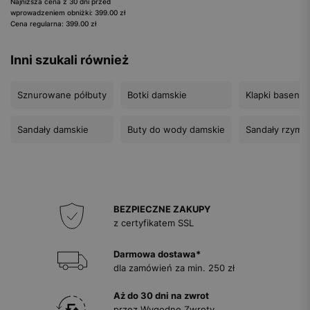
Najniższa cena z 30 dni przed
wprowadzeniem obniżki: 399.00 zł
Cena regularna: 399.00 zł
Inni szukali również
Sznurowane półbuty
Botki damskie
Klapki baseno
Sandały damskie
Buty do wody damskie
Sandały rzymia
BEZPIECZNE ZAKUPY
z certyfikatem SSL
Darmowa dostawa*
dla zamówień za min. 250 zł
Aż do 30 dni na zwrot
przez Wygodne Zwroty