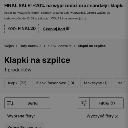
FINAL SALE! -20% na wyprzedaż oraz sandały i klapki
Rabat na wszystkie klapki i sandały oraz na całą wyprzedaż. Oferta ważna dla
klubowiczów do 12.08 w salonach WOJAS i na www.wojas.pl.
FINAL20
KOD:
Skopiuj kod
Wojas
Buty damskie
Klapki damskie
Klapki na szpilce
Klapki na szpilce
1 produktów
Klapki (72)
Klapki Basenowe (19)
Mokasyny (1)
Na Ob
Sortuj
Filtruj (1)
Wybrane filtry:
Wyczyść filtry
Kolor:
Brązowe