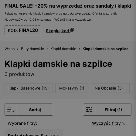
FINAL SALE! -20% na wyprzedaż oraz sandały i klapki
Rabat na wszystkie klapki i sandały oraz na całą wyprzedaż. Oferta ważna dla
klubowiczów do 12.08 w salonach WOJAS i na www.wojas.pl.
FINAL20
KOD:
Skopiuj kod
Wojas
Buty damskie
Klapki damskie
Klapki damskie na szpilce
Klapki damskie na szpilce
3 produktów
Klapki Basenowe (19)
Mokasyny (1)
Na Obcasie (3)
S
Sortuj
Filtruj (1)
Wybrane filtry:
Wyczyść filtry
Rodzaj obcasa:
Szpilka