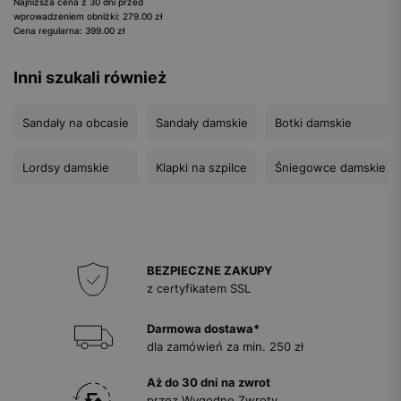
Najniższa cena z 30 dni przed
wprowadzeniem obniżki: 279.00 zł
Cena regularna: 399.00 zł
Inni szukali również
Sandały na obcasie
Sandały damskie
Botki damskie
Lordsy damskie
Klapki na szpilce
Śniegowce damskie
BEZPIECZNE ZAKUPY
z certyfikatem SSL
Darmowa dostawa*
dla zamówień za min. 250 zł
Aż do 30 dni na zwrot
przez Wygodne Zwroty