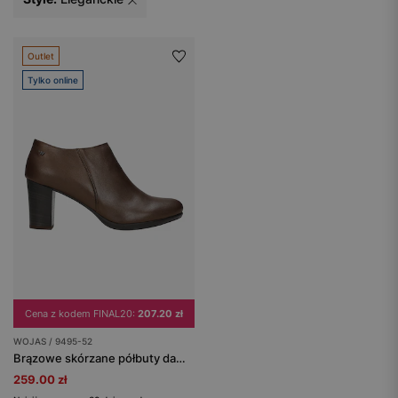
Outlet
Tylko online
Cena z kodem FINAL20:
207.20 zł
WOJAS / 9495-52
Brązowe skórzane półbuty damskie na obcasie
259.00 zł