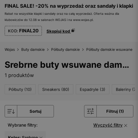
FINAL SALE! -20% na wyprzedaż oraz sandały i klapki
Rabat na wszystkie klapki i sandały oraz na całą wyprzedaż. Oferta ważna dla
klubowiczów do 12.08 w salonach WOJAS i na www.wojas.pl.
FINAL20
KOD:
Skopiuj kod
Wojas
Buty damskie
Półbuty damskie
Półbuty damskie wsuwane
Srebrne buty wsuwane damskie
1 produktów
Półbuty (10)
Sneakers (80)
Espadryle (3)
Baleriny (72
Sortuj
Filtruj (1)
Wybrane filtry:
Wyczyść filtry
Kolor:
Srebrne