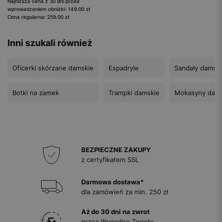
Najniższa cena z 30 dni przed
wprowadzeniem obniżki: 149.00 zł
Cena regularna: 259.00 zł
Inni szukali również
Oficerki skórzane damskie
Espadryle
Sandały damsk
Botki na zamek
Trampki damskie
Mokasyny dams
BEZPIECZNE ZAKUPY
z certyfikatem SSL
Darmowa dostawa*
dla zamówień za min. 250 zł
Aż do 30 dni na zwrot
przez Wygodne Zwroty