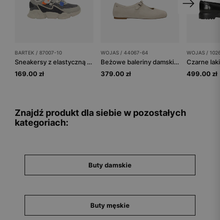
BARTEK / 87007-10
WOJAS / 44067-64
WOJAS / 102
Sneakersy z elastyczną siateczką i rzepem BARTEK 87007-10
Beżowe baleriny damskie z dwoiny
169.00 zł
379.00 zł
499.00 zł
Znajdź produkt dla siebie w pozostałych
kategoriach:
Buty damskie
Buty męskie