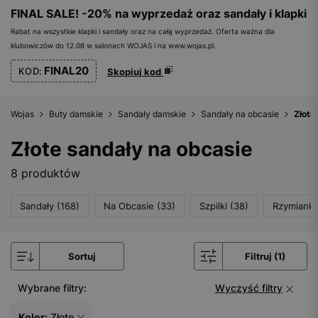
FINAL SALE! -20% na wyprzedaż oraz sandały i klapki
Rabat na wszystkie klapki i sandały oraz na całą wyprzedaż. Oferta ważna dla
klubowiczów do 12.08 w salonach WOJAS i na www.wojas.pl.
FINAL20
KOD:
Skopiuj kod
Wojas
Buty damskie
Sandały damskie
Sandały na obcasie
Złote
Złote sandały na obcasie
8 produktów
Sandały (168)
Na Obcasie (33)
Szpilki (38)
Rzymianki 
Sortuj
Filtruj (1)
Wybrane filtry:
Wyczyść filtry
Kolor:
Złote