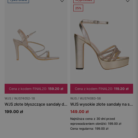
25%
Cena z kodem FINAL20:
159.20 zł
Cena z kodem FINAL20:
119.20 zł
WJS / WJS74052-18
WJS / WJS74083-58
WJS złote błyszczące sandały damskie
WJS wysokie złote sandały na szerokim słupku
199.00 zł
149.00 zł
Najniższa cena z 30 dni przed
wprowadzeniem obniżki: 199.00 zł
Cena regularna: 199.00 zł