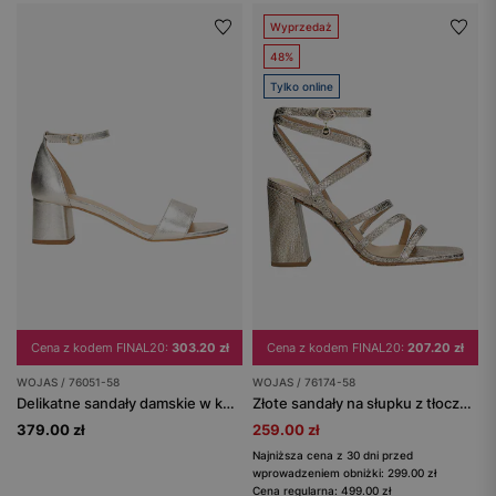
Wyprzedaż
48%
Tylko online
Cena z kodem FINAL20:
303.20 zł
Cena z kodem FINAL20:
207.20 zł
WOJAS / 76051-58
WOJAS / 76174-58
Delikatne sandały damskie w kolorze złotym
Złote sandały na słupku z tłoczonej skóry
379.00 zł
259.00 zł
Najniższa cena z 30 dni przed
wprowadzeniem obniżki: 299.00 zł
Cena regularna: 499.00 zł