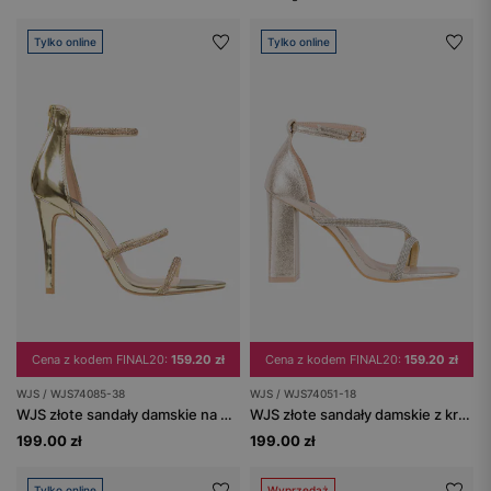
Tylko online
Tylko online
Cena z kodem FINAL20:
159.20 zł
Cena z kodem FINAL20:
159.20 zł
WJS / WJS74085-38
WJS / WJS74051-18
WJS złote sandały damskie na wysokiej szpilce
WJS złote sandały damskie z kryształkami na słupku
199.00 zł
199.00 zł
Tylko online
Wyprzedaż