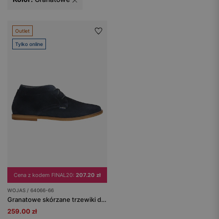
Outlet
Tylko online
Cena z kodem FINAL20:
207.20 zł
WOJAS / 64066-66
Granatowe skórzane trzewiki damskie
259.00 zł