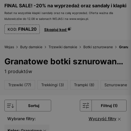
FINAL SALE! -20% na wyprzedaż oraz sandały i klapki
Rabat na wszystkie klapki i sandały oraz na całą wyprzedaż. Oferta ważna dla
klubowiczów do 12.08 w salonach WOJAS i na www.wojas.pl.
FINAL20
KOD:
Skopiuj kod
Wojas
Buty damskie
Trzewiki damskie
Botki sznurowane
Granat
Granatowe botki sznurowane damskie
1 produktów
Trzewiki (77)
Trekkingi (3)
Trampki (8)
Sznurowane (
Sortuj
Filtruj (1)
Wybrane filtry:
Wyczyść filtry
Kolor:
Granatowe