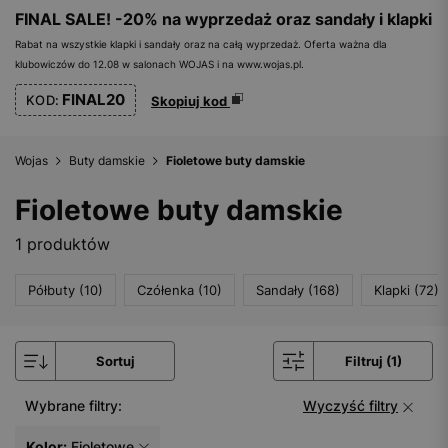
FINAL SALE! -20% na wyprzedaż oraz sandały i klapki
Rabat na wszystkie klapki i sandały oraz na całą wyprzedaż. Oferta ważna dla
klubowiczów do 12.08 w salonach WOJAS i na www.wojas.pl.
FINAL20
KOD:
Skopiuj kod
Wojas
Buty damskie
Fioletowe buty damskie
Fioletowe buty damskie
1 produktów
Półbuty (10)
Czółenka (10)
Sandały (168)
Klapki (72)
Sortuj
Filtruj (1)
Wybrane filtry:
Wyczyść filtry
Kolor:
Fioletowe