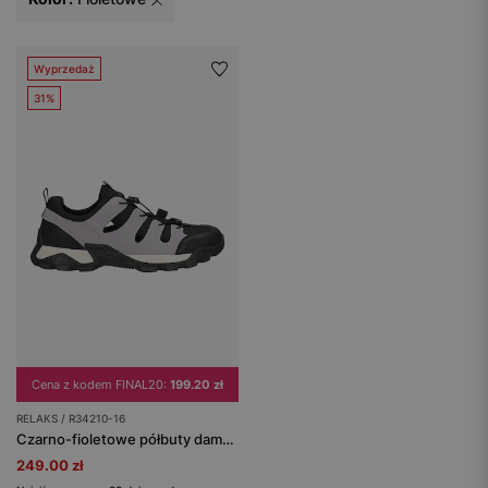
Wyprzedaż
31%
Cena z kodem FINAL20:
199.20 zł
RELAKS / R34210-16
Czarno-fioletowe półbuty damskie z wycięciami RELAKS
249.00 zł