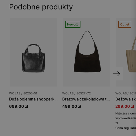
Podobne produkty
Nowość
Outlet
WOJAS / 80205-51
WOJAS / 80527-72
WOJAS / 801
Duża pojemna shopperka damska w kolorze czarnym
Brązowa czekoladowa torebka damska z dwoiny welurowej
699.00 zł
499.00 zł
299.00 zł
Najniższa cen
wprowadzenie
zł
Cena regularn