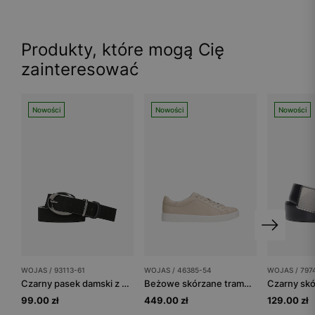
Produkty, które mogą Cię
zainteresować
Nowości
Nowości
Nowości
WOJAS / 93113-61
WOJAS / 46385-54
WOJAS / 797
Czarny pasek damski z dwoiny welurowej ze srebrną klamrą
Beżowe skórzane trampki damskie na białej podeszwie
99.00 zł
449.00 zł
129.00 zł