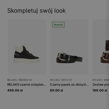
Skompletuj swój look
Nowość
RELAKS / R64003-61
WOJAS / 93113-51
WOJAS / 959
RELAKS czarne ocieplane trzewiki damskie z białym kożuchem
Czarny pasek ze złotą klamrą
499.00 zł
99.00 zł
199.00 zł