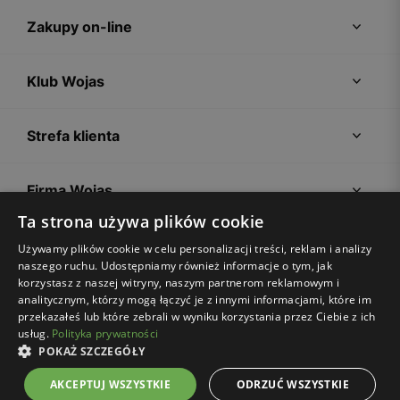
Zakupy on-line
Klub Wojas
Strefa klienta
Firma Wojas
Ta strona używa plików cookie
Porady
Używamy plików cookie w celu personalizacji treści, reklam i analizy
naszego ruchu. Udostępniamy również informacje o tym, jak
korzystasz z naszej witryny, naszym partnerom reklamowym i
analitycznym, którzy mogą łączyć je z innymi informacjami, które im
przekazałeś lub które zebrali w wyniku korzystania przez Ciebie z ich
usług.
Polityka prywatności
POKAŻ SZCZEGÓŁY
Regulamin sklepu
Polityka prywatności
Ustawienia plików cookies
AKCEPTUJ WSZYSTKIE
ODRZUĆ WSZYSTKIE