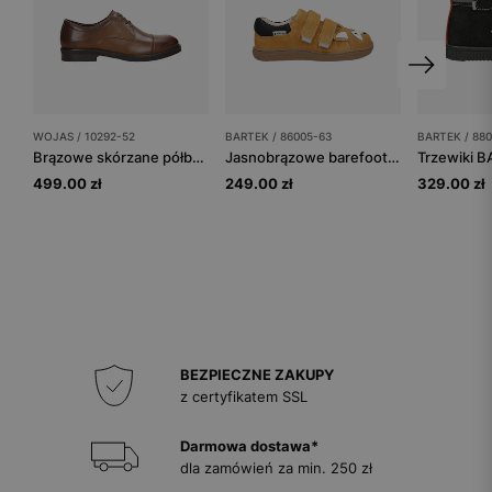
WOJAS / 10292-52
BARTEK / 86005-63
BARTEK / 88
Brązowe skórzane półbuty męskie
Jasnobrązowe barefooty dziecięce z liskiem BARTEK 86005-63
499.00 zł
249.00 zł
329.00 zł
BEZPIECZNE ZAKUPY
z certyfikatem SSL
Darmowa dostawa*
dla zamówień za min. 250 zł