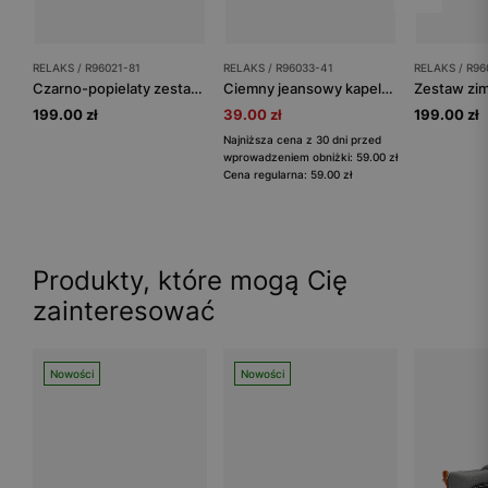
RELAKS / R96021-81
RELAKS / R96033-41
RELAKS / R96
Czarno-popielaty zestaw RELAKS czapka z puchatym pomponem i komin
Ciemny jeansowy kapelusz RELAKS
199.00 zł
39.00 zł
199.00 zł
Najniższa cena z 30 dni przed
wprowadzeniem obniżki: 59.00 zł
Cena regularna: 59.00 zł
Produkty, które mogą Cię
zainteresować
Nowości
Nowości