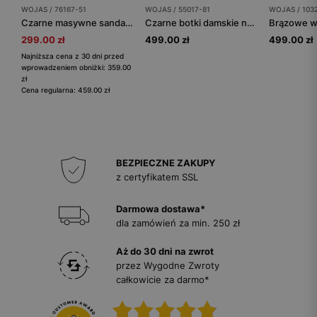
WOJAS / 76167-51
WOJAS / 55017-81
WOJAS / 103
Czarne masywne sandały na płaskiej podeszwie
Czarne botki damskie na szpilce z wysoką cholewką
299.00 zł
499.00 zł
499.00 zł
Najniższa cena z 30 dni przed
wprowadzeniem obniżki: 359.00
zł
Cena regularna: 459.00 zł
BEZPIECZNE ZAKUPY
z certyfikatem SSL
Darmowa dostawa*
dla zamówień za min. 250 zł
Aż do 30 dni na zwrot
przez Wygodne Zwroty
całkowicie za darmo*