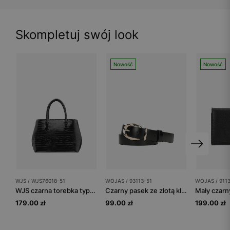
Skompletuj swój look
Nowość
Nowość
WJS / WJS76018-51
WOJAS / 93113-51
WOJAS / 911
WJS czarna torebka typu kuferek
Czarny pasek ze złotą klamrą
179.00 zł
99.00 zł
199.00 zł