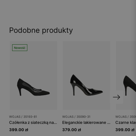
Podobne produkty
Nowość
WOJAS / 35193-81
WOJAS / 35090-31
WOJAS / 350
Czółenka z siateczką na niskiej szpilce
Eleganckie lakierowane szpilki damskie czarne
399.00 zł
379.00 zł
399.00 zł