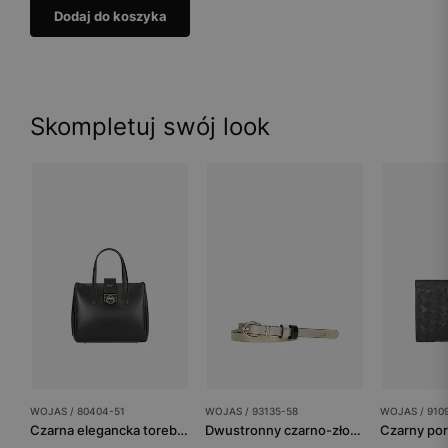
Dodaj do koszyka
Skompletuj swój look
WOJAS / 80404-51
WOJAS / 93135-58
WOJAS / 910
Czarna elegancka torebka damska typu kuferek
Dwustronny czarno-złoty pasek damski ze złotą klamrą