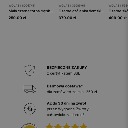
WOJAS / 80047-51
WOJAS / 35086-61
WOJAS / 553
Mała czarna torba męska z gładkiej skóry licowej
Czarne czółenka damskie na niskim obcasie
259.00 zł
379.00 zł
499.00 zł
BEZPIECZNE ZAKUPY
z certyfikatem SSL
Darmowa dostawa*
dla zamówień za min. 250 zł
Aż do 30 dni na zwrot
przez Wygodne Zwroty
całkowicie za darmo*