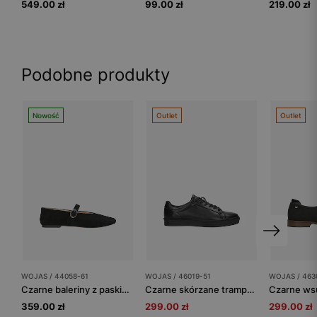
549.00 zł
99.00 zł
219.00 zł
Podobne produkty
Nowość
Outlet
Outlet
WOJAS / 44058-61
WOJAS / 46019-51
WOJAS / 463
Czarne baleriny z paskiem na podbiciu
Czarne skórzane trampki damskie
359.00 zł
299.00 zł
299.00 zł