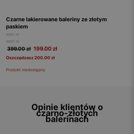
Czarne lakierowane baleriny ze złotym
paskiem
44051-81
44051-81
199.00
zł
399.00 zł
Oszczędzasz 200.00 zł
Produkt niedostępny
Opinie klientów o
czarno-złotych
balerinach