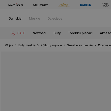
Damskie
Męskie
Dziecięce
SALE
Nowości
Buty
Torebki i plecaki
Akceso
Wojas
Buty męskie
Półbuty męskie
Sneakersy męskie
Czarne m