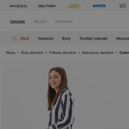
Damskie
Męskie
Dziecięce
SALE
Nowości
Buty
Torebki i plecaki
Akceso
Wojas
Buty damskie
Półbuty damskie
Mokasyny damskie
Czar