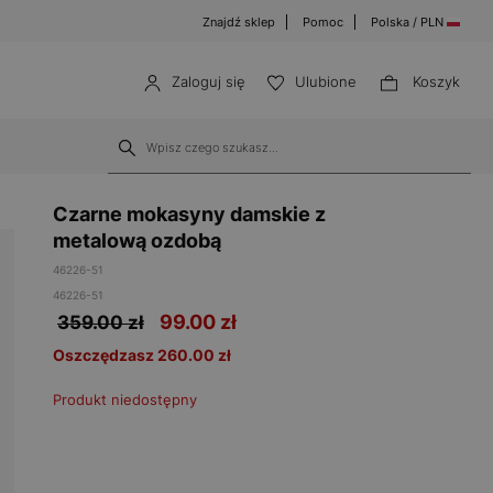
Znajdź sklep
Pomoc
Polska / PLN
Zaloguj się
Ulubione
Koszyk
Czarne mokasyny damskie z
metalową ozdobą
46226-51
46226-51
99.00
zł
359.00 zł
Oszczędzasz 260.00 zł
Produkt niedostępny