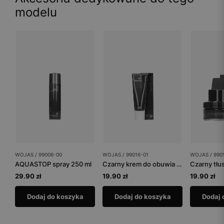
modelu
WOJAS / 99006-00
WOJAS / 99016-01
WOJAS / 990
AQUASTOP spray 250 ml
Czarny krem do obuwia tuba 75 ml
29.90 zł
19.90 zł
19.90 zł
Dodaj do koszyka
Dodaj do koszyka
Dodaj 