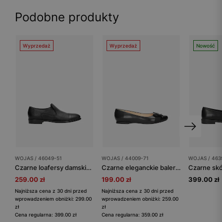
Podobne produkty
Wyprzedaż
Wyprzedaż
Nowość
WOJAS / 46049-51
WOJAS / 44009-71
WOJAS / 463
Czarne loafersy damskie ze skóry licowej
Czarne eleganckie baleriny damskie
259.00 zł
199.00 zł
399.00 zł
Najniższa cena z 30 dni przed
Najniższa cena z 30 dni przed
wprowadzeniem obniżki: 299.00
wprowadzeniem obniżki: 259.00
zł
zł
Cena regularna: 399.00 zł
Cena regularna: 359.00 zł