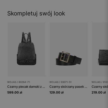
Skompletuj swój look
WOJAS / 80264-71
WOJAS / 93071-51
WOJAS / 910
Czarny plecak damski z ciemnymi metalowymi elementami
Czarny skórzany pasek damski ze złotą klamrą
599.00 zł
129.00 zł
219.00 zł