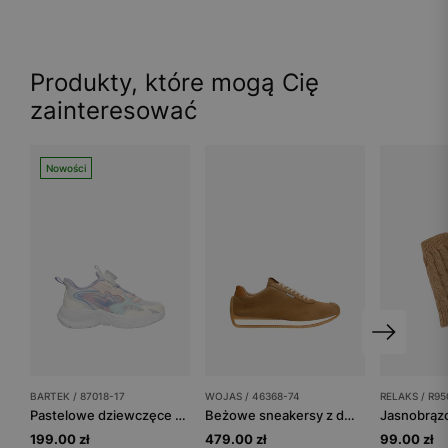
Produkty, które mogą Cię
zainteresować
Nowości
BARTEK / 87018-17
WOJAS / 46368-74
RELAKS / R95
Pastelowe dziewczęce sneakersy z zapięciem na pokrętło BARTEK 87018-17
Beżowe sneakersy z dwoiny welurowej
199.00 zł
479.00 zł
99.00 zł